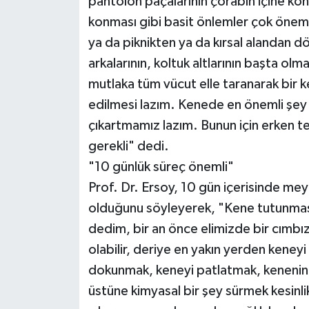
pantolon paçalarının çorabın içine ko
konması gibi basit önlemler çok önemli
ya da piknikten ya da kırsal alandan d
arkalarının, koltuk altlarının başta olma
mutlaka tüm vücut elle taranarak bir 
edilmesi lazım. Kenede en önemli şey
çıkartmamız lazım. Bunun için erken t
gerekli" dedi.
"10 günlük süreç önemli"
Prof. Dr. Ersoy, 10 gün içerisinde m
olduğunu söyleyerek, "Kene tutunmas
dedim, bir an önce elimizde bir cımbız
olabilir, deriye en yakın yerden keney
dokunmak, keneyi patlatmak, kenenin 
üstüne kimyasal bir şey sürmek kesinli