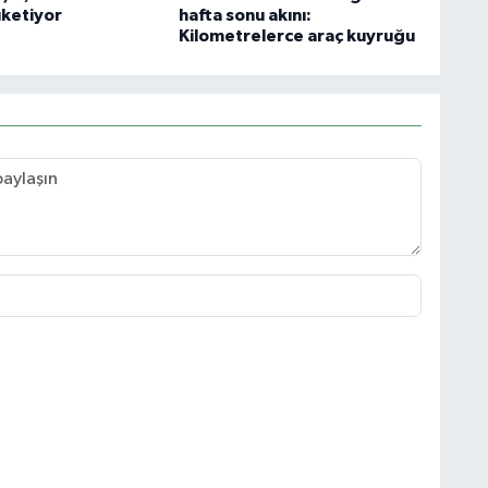
üketiyor
hafta sonu akını:
Kilometrelerce araç kuyruğu