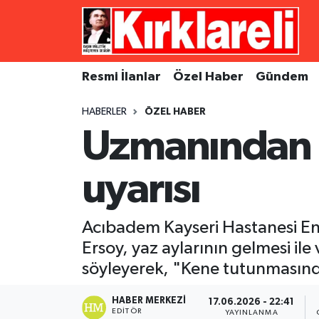
Resmi İlanlar
Asayiş
Künye
Merkez Nöbetçi Eczaneler
Resmi İlanlar
Özel Haber
Gündem
Özel Haber
Bilim ve Teknoloji
İletişim
Merkez Hava Durumu
HABERLER
ÖZEL HABER
Gündem
Dünya
Gizlilik Sözleşmesi
Merkez Trafik Yoğunluk Haritası
Uzmanından 
Ekonomi
Eğitim
Süper Lig Puan Durumu ve Fikstür
uyarısı
Siyaset
Kültür Sanat
Tüm Manşetler
Acıbadem Kayseri Hastanesi Enfe
Spor
Magazin
Son Dakika Haberleri
Ersoy, yaz aylarının gelmesi ile 
söyleyerek, "Kene tutunmasında
Medya
Haber Arşivi
HABER MERKEZI
17.06.2026 - 22:41
Sağlık
EDITÖR
YAYINLANMA