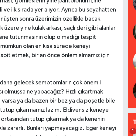
nması, gömleklerin yine pantolonun içine
 ve ilk sırada yer alıyor. Ayrıca bu seyahatten
önüşten sonra üzerimizin özellikle bacak
k üzere yine kulak arkası, saçlı deri gibi alanlar
kene tutunmasının olup olmadığı tespit
 mümkün olan en kısa sürede keneyi
espit etmek, bir an önce önlem almamız için
eydana gelecek semptomların çok önemli
ı olmuşsa ne yapacağız? Hızlı çıkartmak
 varsa ya da bazen bir bez ya da poşetle bile
i tutup çıkarmamız lazım. Eldivensiz keneye
ortasından tutup çıkarmak ya da kenenin
kle zararlı. Bunları yapmayacağız. Eğer keneyi
1