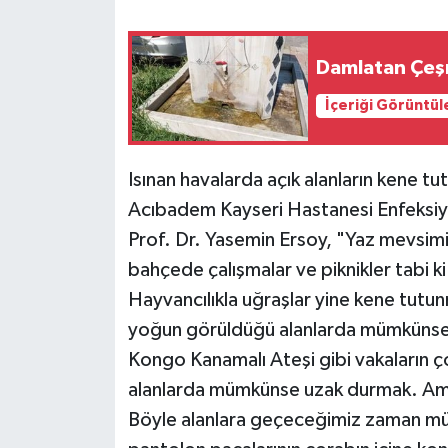
Damlatan Çeşm
İçeriği Görüntül
Isınan havalarda açık alanların kene t
Acıbadem Kayseri Hastanesi Enfeksiyon
Prof. Dr. Yasemin Ersoy, "Yaz mevsimini
bahçede çalışmalar ve piknikler tabi ki
Hayvancılıkla uğraşlar yine kene tutunm
yoğun görüldüğü alanlarda mümkünse
Kongo Kanamalı Ateşi gibi vakaların ç
alanlarda mümkünse uzak durmak. A
Böyle alanlara geçeceğimiz zaman mümk