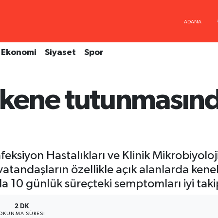
Ekonomi
Siyaset
Spor
kene tutunmasınd
ksiyon Hastalıkları ve Klinik Mikrobiyoloj
vatandaşların özellikle açık alanlarda kenel
 10 günlük süreçteki semptomları iyi taki
2 DK
OKUNMA SÜRESI