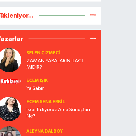
ükleniyor...
Yazarlar
SELEN ÇİZMECİ
ZAMAN YARALARIN İLACI
MIDIR?
ECEM IŞIK
Ya Sabır
ECEM SENA ERBIL
Israr Ediyoruz Ama Sonuçları
Ne?
ALEYNA DALBOY