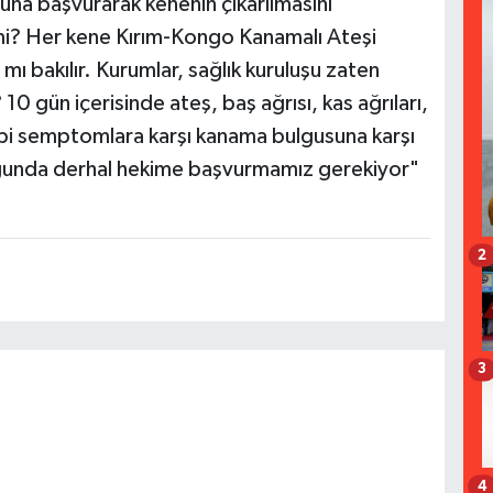
una başvurarak kenenin çıkarılmasını
mi? Her kene Kırım-Kongo Kanamalı Ateşi
ı bakılır. Kurumlar, sağlık kuruluşu zaten
 10 gün içerisinde ateş, baş ağrısı, kas ağrıları,
 gibi semptomlara karşı kanama bulgusuna karşı
uğunda derhal hekime başvurmamız gerekiyor"
2
3
4