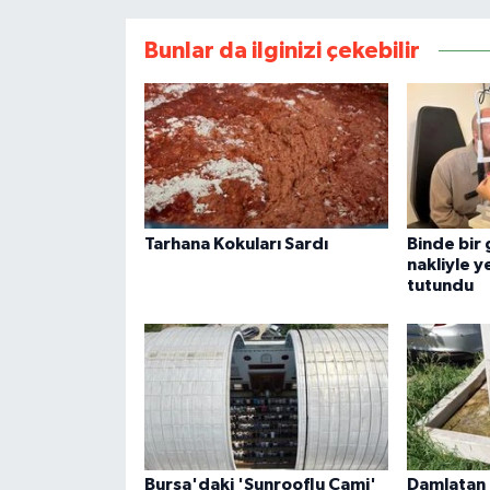
Bunlar da ilginizi çekebilir
Tarhana Kokuları Sardı
Binde bir
nakliyle 
tutundu
Bursa'daki 'Sunrooflu Cami'
Damlatan 