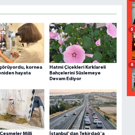
5
6
 görüyordu, kornea
Hatmi Çiçekleri Kırklareli
yeniden hayata
Bahçelerini Süslemeye
Devam Ediyor
Çeşmeler Milli
İstanbul'dan Tekirdağ'a