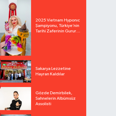
2025 Vietnam Hyponıc
Şampiyonu, Türkiye’nin
Tarihi Zaferinin Gururu
Arzu Yurter’den Bomba
Açılış!
Sakarya Lezzetine
Hayran Kaldılar
Gözde Demirbilek,
Sahnelerin Albümsüz
Assolisti