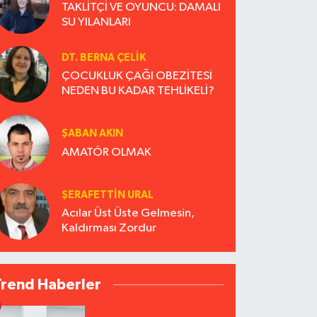
TAKLİTÇİ VE OYUNCU: DAMALI
SU YILANLARI
DT. BERNA ÇELIK
ÇOCUKLUK ÇAĞI OBEZİTESİ
NEDEN BU KADAR TEHLİKELİ?
ŞABAN AKIN
AMATÖR OLMAK
ŞERAFETTIN URAL
Acılar Üst Üste Gelmesin,
Kaldırması Zordur
Trend Haberler