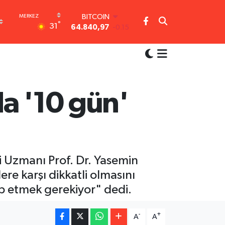
BITCOIN
64.840,97
-0.15
°
DOLAR
31
47,7436
0.18
EURO
55,2510
0.32
STERLİN
64,4811
0.38
GRAM ALTIN
a '10 gün'
6660.55
0
BİST100
13.779
-14
i Uzmanı Prof. Dr. Yasemin
ere karşı dikkatli olmasını
p etmek gerekiyor" dedi.
-
+
A
A