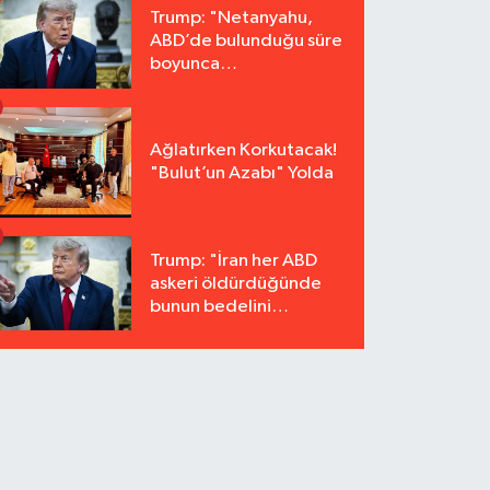
Trump: "Netanyahu,
ABD’de bulunduğu süre
boyunca
tutuklanmayacak"
Ağlatırken Korkutacak!
"Bulut’un Azabı" Yolda
Trump: "İran her ABD
askeri öldürdüğünde
bunun bedelini
katbekat ödeyecek"