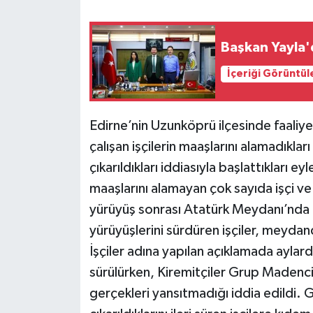
Başkan Yayla'd
İçeriği Görüntül
Edirne’nin Uzunköprü ilçesinde faali
çalışan işçilerin maaşlarını alamadıkl
çıkarıldıkları iddiasıyla başlattıkları 
maaşlarını alamayan çok sayıda işçi ve a
yürüyüş sonrası Atatürk Meydanı’nda t
yürüyüşlerini sürdüren işçiler, meydan
İşçiler adına yapılan açıklamada aylardı
sürülürken, Kiremitçiler Grup Madencil
gerçekleri yansıtmadığı iddia edildi. G