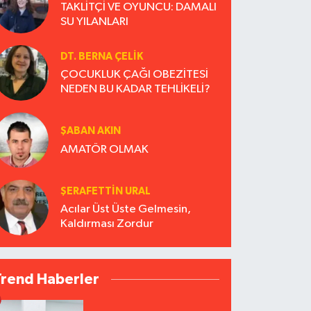
TAKLİTÇİ VE OYUNCU: DAMALI
SU YILANLARI
DT. BERNA ÇELIK
ÇOCUKLUK ÇAĞI OBEZİTESİ
NEDEN BU KADAR TEHLİKELİ?
ŞABAN AKIN
AMATÖR OLMAK
ŞERAFETTIN URAL
Acılar Üst Üste Gelmesin,
Kaldırması Zordur
Trend Haberler