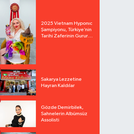
2025 Vietnam Hyponıc
Şampiyonu, Türkiye’nin
Tarihi Zaferinin Gururu
Arzu Yurter’den Bomba
Açılış!
Sakarya Lezzetine
Hayran Kaldılar
Gözde Demirbilek,
Sahnelerin Albümsüz
Assolisti