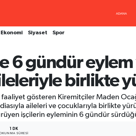
Ekonomi
Siyaset
Spor
e 6 gündür eylem
leleriyle birlikte 
faaliyet gösteren Kiremitçiler Maden Ocağı
iasıyla aileleri ve çocuklarıyla birlikte yür
yen işçilerin eyleminin 6 gündür sürdüğü 
1 DK
OKUNMA SÜRESI