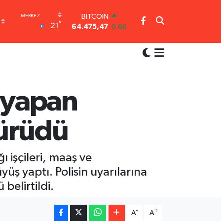
BITCOIN
°
21
64.475,47
0.66
DOLAR
47,5971
0.05
EURO
55,1336
0.18
STERLİN
64,2534
0.22
 yapan
GRAM ALTIN
6527.85
0.54
yürüdü
BİST100
13.703
0
 işçileri, maaş ve
üyüş yaptı. Polisin uyarılarına
belirtildi.
-
+
A
A