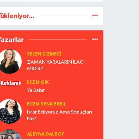
ükleniyor...
Yazarlar
SELEN ÇİZMECİ
ZAMAN YARALARIN İLACI
MIDIR?
ECEM IŞIK
Ya Sabır
ECEM SENA ERBIL
Israr Ediyoruz Ama Sonuçları
Ne?
ALEYNA DALBOY