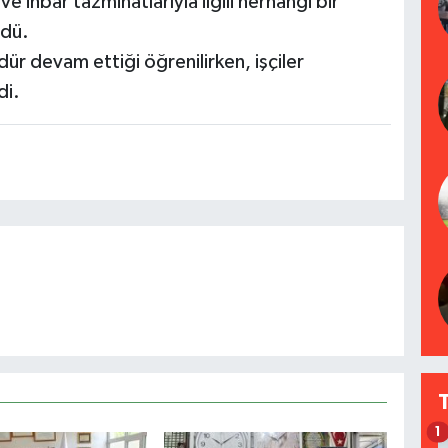
m ve ihbar tazminatlarıyla ilgili herhangi bir
ldü.
ür devam ettiği öğrenilirken, işçiler
di.
1