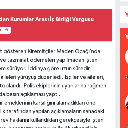
Y
an Kurumlar Arası İş Birliği Vurgusu
e
yet gösteren Kiremitçiler Maden Ocağı’nda
arı ve tazminat ödemeleri yapılmadan işten
eylem sürüyor. İddiaya göre uzun süredir
ileleri yürüyüş düzenledi. İşçiler ve aileleri,
oplandı. Polis ekiplerinin uyarılarına rağmen
da basın açıklaması yaptı.
r emeklerinin karşılığını alamadıkları öne
ik tarafından yapılan açıklamaların sahadaki
rev haklarını kullandıkları gerekçesiyle işten