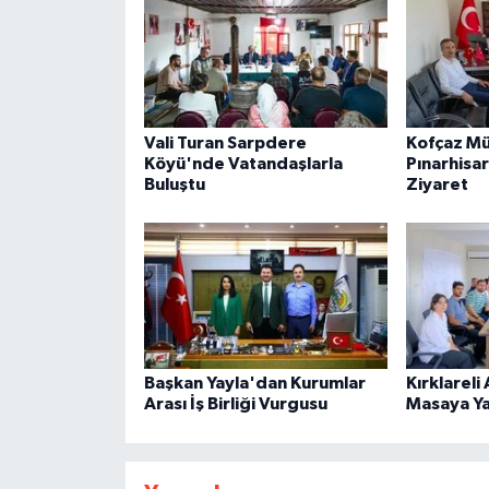
Vali Turan Sarpdere
Kofçaz M
Köyü'nde Vatandaşlarla
Pınarhisa
Buluştu
Ziyaret
Başkan Yayla'dan Kurumlar
Kırklareli
Arası İş Birliği Vurgusu
Masaya Yat