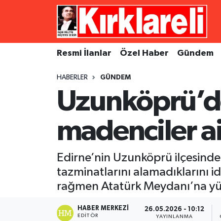
Resmi İlanlar
Asayiş
Künye
Merkez Nöbetçi Eczaneler
Resmi İlanlar
Özel Haber
Gündem
Özel Haber
Bilim ve Teknoloji
İletişim
Merkez Hava Durumu
HABERLER
GÜNDEM
Gündem
Dünya
Gizlilik Sözleşmesi
Merkez Trafik Yoğunluk Haritası
Uzunköprü’d
Ekonomi
Eğitim
Süper Lig Puan Durumu ve Fikstür
madenciler ai
Siyaset
Kültür Sanat
Tüm Manşetler
Edirne’nin Uzunköprü ilçesinde 
Spor
Magazin
Son Dakika Haberleri
tazminatlarını alamadıklarını idd
rağmen Atatürk Meydanı’na yürü
Medya
Haber Arşivi
HABER MERKEZI
26.05.2026 - 10:12
Sağlık
EDITÖR
YAYINLANMA