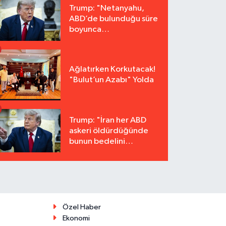
Trump: "Netanyahu,
ABD’de bulunduğu süre
boyunca
tutuklanmayacak"
Ağlatırken Korkutacak!
"Bulut’un Azabı" Yolda
Trump: "İran her ABD
askeri öldürdüğünde
bunun bedelini
katbekat ödeyecek"
Özel Haber
Ekonomi