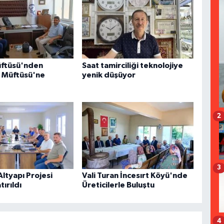
üftüsü'nden
Saat tamirciliği teknolojiye
r Müftüsü'ne
yenik düşüyor
2
3
 Altyapı Projesi
Vali Turan İncesırt Köyü'nde
ırıldı
Üreticilerle Buluştu
4