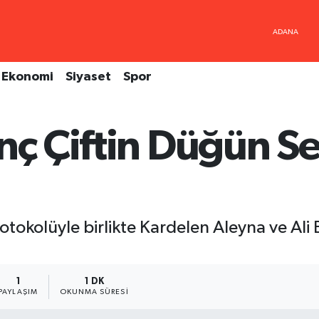
Ekonomi
Siyaset
Spor
nç Çiftin Düğün Se
 protokolüyle birlikte Kardelen Aleyna ve Al
1
1 DK
PAYLAŞIM
OKUNMA SÜRESI