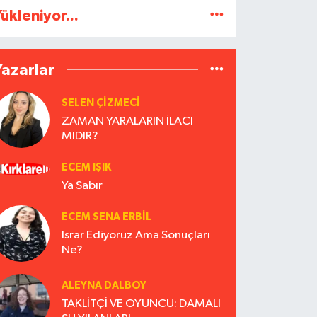
ükleniyor...
Yazarlar
SELEN ÇİZMECİ
ZAMAN YARALARIN İLACI
MIDIR?
ECEM IŞIK
Ya Sabır
ECEM SENA ERBIL
Israr Ediyoruz Ama Sonuçları
Ne?
ALEYNA DALBOY
TAKLİTÇİ VE OYUNCU: DAMALI