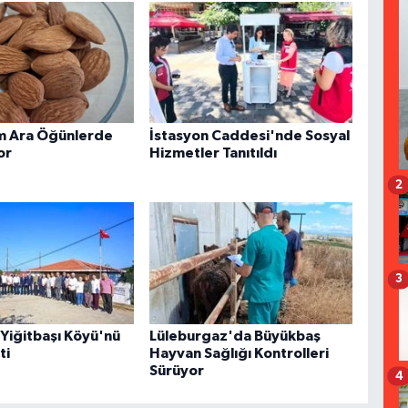
m Ara Öğünlerde
İstasyon Caddesi'nde Sosyal
or
Hizmetler Tanıtıldı
2
3
 Yiğitbaşı Köyü'nü
Lüleburgaz'da Büyükbaş
ti
Hayvan Sağlığı Kontrolleri
Sürüyor
4