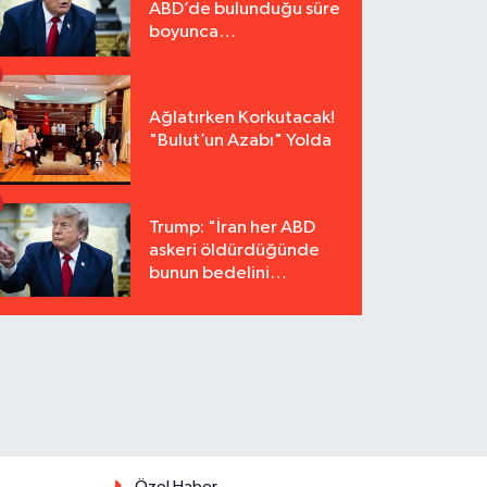
ABD’de bulunduğu süre
boyunca
tutuklanmayacak"
Ağlatırken Korkutacak!
"Bulut’un Azabı" Yolda
Trump: "İran her ABD
askeri öldürdüğünde
bunun bedelini
katbekat ödeyecek"
Özel Haber