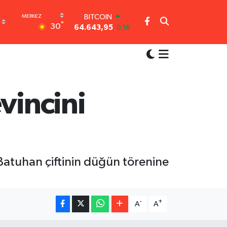
BITCOIN
°
30
64.643,95
0.16
DOLAR
47,6006
0.06
EURO
55,0250
0.02
STERLİN
64,2398
0.2
vincini
GRAM ALTIN
6500.87
0.12
BİST100
13.799
70
i Batuhan çiftinin düğün törenine
-
+
A
A