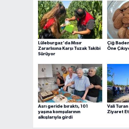
Lüleburgaz'da Mısır
Çiğ Bade
Zararlısına Karşı Tuzak Takibi
Öne Çıkıy
Sürüyor
Asrı geride bıraktı, 101
Vali Turan
yaşına komşularının
Ziyaret Et
alkışlarıyla girdi