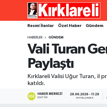
Resmi İlanlar
Asayiş
Künye
Merkez Nöbetçi Eczaneler
Resmi İlanlar
Özel Haber
Gündem
Özel Haber
Bilim ve Teknoloji
İletişim
Merkez Hava Durumu
HABERLER
GÜNDEM
Gündem
Dünya
Gizlilik Sözleşmesi
Merkez Trafik Yoğunluk Haritası
Vali Turan Ge
Ekonomi
Eğitim
Süper Lig Puan Durumu ve Fikstür
Paylaştı
Siyaset
Kültür Sanat
Tüm Manşetler
Kırklareli Valisi Uğur Turan, il
Spor
Magazin
Son Dakika Haberleri
katıldı.
Medya
Haber Arşivi
HABER MERKEZI
29.06.2026 - 11:29
EDITÖR
YAYINLANMA
Sağlık