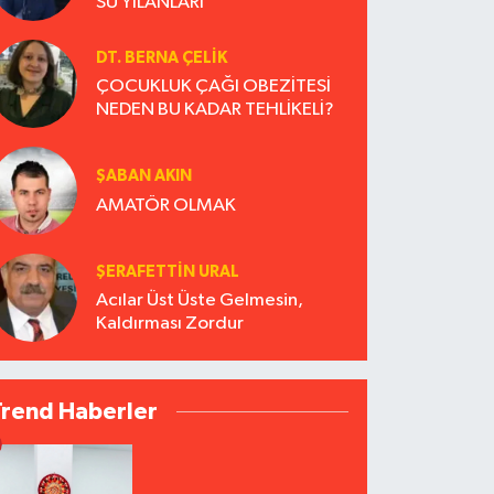
SU YILANLARI
DT. BERNA ÇELIK
ÇOCUKLUK ÇAĞI OBEZİTESİ
NEDEN BU KADAR TEHLİKELİ?
ŞABAN AKIN
AMATÖR OLMAK
ŞERAFETTIN URAL
Acılar Üst Üste Gelmesin,
Kaldırması Zordur
Trend Haberler