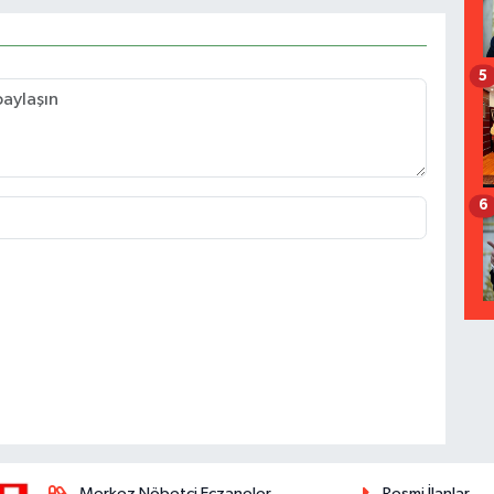
5
6
Merkez Nöbetçi Eczaneler
Resmi İlanlar