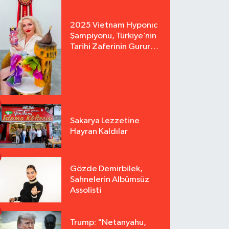
2025 Vietnam Hyponıc
Şampiyonu, Türkiye’nin
Tarihi Zaferinin Gururu
Arzu Yurter’den Bomba
Açılış!
Sakarya Lezzetine
Hayran Kaldılar
Gözde Demirbilek,
Sahnelerin Albümsüz
Assolisti
Trump: "Netanyahu,