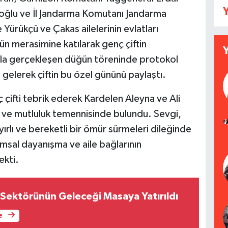
Y
oğlu ve İl Jandarma Komutanı Jandarma
e Yürükçü ve Çakas ailelerinin evlatları
ün merasimine katılarak genç çiftin
mla gerçekleşen düğün töreninde protokol
ya gelerek çiftin bu özel gününü paylaştı.
ç çifti tebrik ederek Kardelen Aleyna ve Ali
r ve mutluluk temennisinde bulundu. Sevgi,
rlı ve bereketli bir ömür sürmeleri dileğinde
msal dayanışma ve aile bağlarının
ekti.
Sektörünün Geleceği Masaya Yatırıldı
e