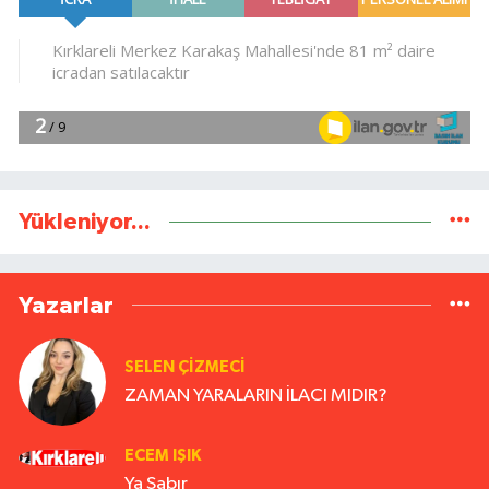
Yükleniyor...
Yazarlar
SELEN ÇİZMECİ
ZAMAN YARALARIN İLACI MIDIR?
ECEM IŞIK
Ya Sabır