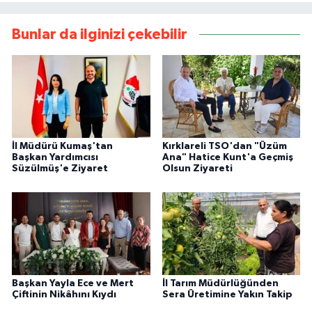
Bunlar da ilginizi çekebilir
İl Müdürü Kumaş'tan
Kırklareli TSO'dan "Üzüm
Başkan Yardımcısı
Ana" Hatice Kunt'a Geçmiş
Süzülmüş'e Ziyaret
Olsun Ziyareti
Başkan Yayla Ece ve Mert
İl Tarım Müdürlüğünden
Çiftinin Nikâhını Kıydı
Sera Üretimine Yakın Takip