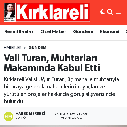
Resmi İlanlar
Asayiş
Künye
Merkez Nöbetçi Eczaneler
Resmi İlanlar
Özel Haber
Gündem
Ekonomi
Özel Haber
Bilim ve Teknoloji
İletişim
Merkez Hava Durumu
HABERLER
GÜNDEM
Gündem
Dünya
Gizlilik Sözleşmesi
Merkez Trafik Yoğunluk Haritası
Vali Turan, Muhtarları
Ekonomi
Eğitim
Süper Lig Puan Durumu ve Fikstür
Makamında Kabul Etti
Kırklareli Valisi Uğur Turan, üç mahalle muhtarıyla
Siyaset
Kültür Sanat
Tüm Manşetler
bir araya gelerek mahallelerin ihtiyaçları ve
yürütülen projeler hakkında görüş alışverişinde
Spor
Magazin
Son Dakika Haberleri
bulundu.
Medya
Haber Arşivi
HABER MERKEZI
25.09.2025 - 17:28
EDITÖR
YAYINLANMA
Sağlık