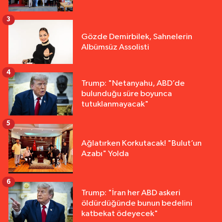
3
Gözde Demirbilek, Sahnelerin
Albümsüz Assolisti
4
Trump: "Netanyahu, ABD’de
bulunduğu süre boyunca
tutuklanmayacak"
5
Ağlatırken Korkutacak! "Bulut’un
Azabı" Yolda
6
Trump: "İran her ABD askeri
öldürdüğünde bunun bedelini
katbekat ödeyecek"