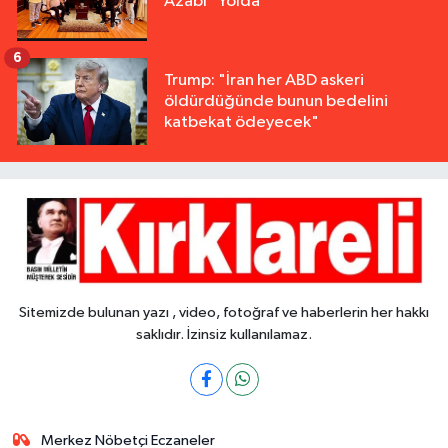
Azabı" Yolda
6
Trump: "İran her ABD askeri
öldürdüğünde bunun bedelini
katbekat ödeyecek"
Sitemizde bulunan yazı , video, fotoğraf ve haberlerin her hakkı
saklıdır. İzinsiz kullanılamaz.
Merkez Nöbetçi Eczaneler