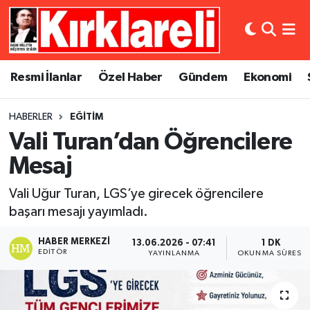
Resmi İlanlar
Asayiş
Künye
Merkez Nöbetçi Eczaneler
Resmi İlanlar
Özel Haber
Gündem
Ekonomi
Özel Haber
Bilim ve Teknoloji
İletişim
Merkez Hava Durumu
HABERLER
EĞITIM
Gündem
Dünya
Gizlilik Sözleşmesi
Merkez Trafik Yoğunluk Haritası
Vali Turan’dan Öğrencilere
Ekonomi
Eğitim
Süper Lig Puan Durumu ve Fikstür
Mesaj
Vali Uğur Turan, LGS’ye girecek öğrencilere
Siyaset
Kültür Sanat
Tüm Manşetler
başarı mesajı yayımladı.
Spor
Magazin
Son Dakika Haberleri
HABER MERKEZI
13.06.2026 - 07:41
1 DK
EDITÖR
YAYINLANMA
OKUNMA SÜRESI
Medya
Haber Arşivi
Sağlık