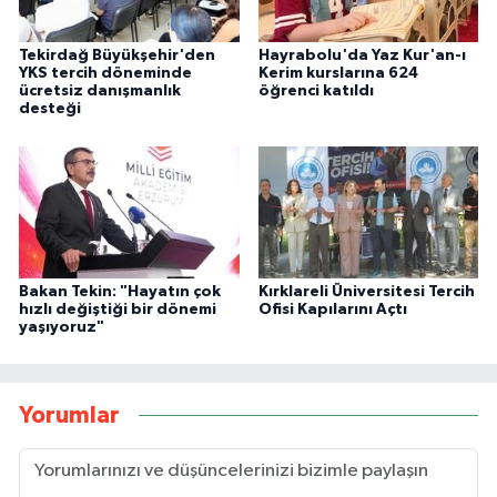
Tekirdağ Büyükşehir'den
Hayrabolu'da Yaz Kur'an-ı
YKS tercih döneminde
Kerim kurslarına 624
ücretsiz danışmanlık
öğrenci katıldı
desteği
Bakan Tekin: "Hayatın çok
Kırklareli Üniversitesi Tercih
hızlı değiştiği bir dönemi
Ofisi Kapılarını Açtı
yaşıyoruz"
Yorumlar