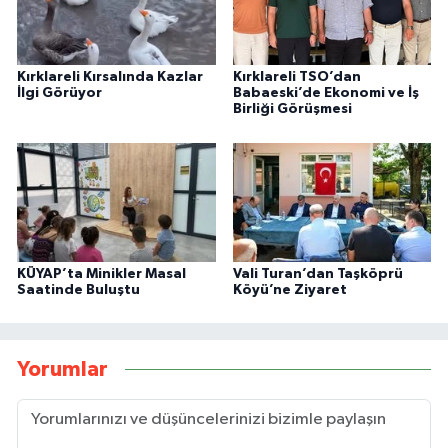
Kırklareli Kırsalında Kazlar
Kırklareli TSO’dan
İlgi Görüyor
Babaeski’de Ekonomi ve İş
Birliği Görüşmesi
KÜYAP’ta Minikler Masal
Vali Turan’dan Taşköprü
Saatinde Buluştu
Köyü’ne Ziyaret
Yorumlar