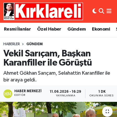
Resmi İlanlar
Asayiş
Künye
Merkez Nöbetçi Eczaneler
Resmi İlanlar
Özel Haber
Gündem
Ekonomi
Özel Haber
Bilim ve Teknoloji
İletişim
Merkez Hava Durumu
HABERLER
GÜNDEM
Gündem
Dünya
Gizlilik Sözleşmesi
Merkez Trafik Yoğunluk Haritası
Vekil Sarıçam, Başkan
Ekonomi
Eğitim
Süper Lig Puan Durumu ve Fikstür
Karanfiller ile Görüştü
Ahmet Gökhan Sarıçam, Selahattin Karanfiller ile
Siyaset
Kültür Sanat
Tüm Manşetler
bir araya geldi.
Spor
Magazin
Son Dakika Haberleri
HABER MERKEZI
11.06.2026 - 16:29
1 DK
EDITÖR
YAYINLANMA
OKUNMA SÜRESI
Medya
Haber Arşivi
Sağlık