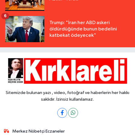
6
Trump: "İran her ABD askeri
öldürdüğünde bunun bedelini
katbekat ödeyecek"
Sitemizde bulunan yazı , video, fotoğraf ve haberlerin her hakkı
saklıdır. İzinsiz kullanılamaz.
Merkez Nöbetçi Eczaneler