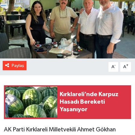
Paylaş
-
+
A
A
Kırklareli’nde Karpuz
Hasadı Bereketi
Yaşanıyor
AK Parti Kırklareli Milletvekili Ahmet Gökhan