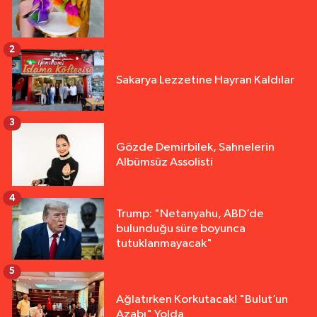
2
Sakarya Lezzetine Hayran Kaldılar
3
Gözde Demirbilek, Sahnelerin
Albümsüz Assolisti
4
Trump: "Netanyahu, ABD’de
bulunduğu süre boyunca
tutuklanmayacak"
5
Ağlatırken Korkutacak! "Bulut’un
Azabı" Yolda