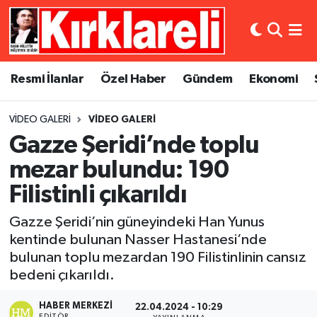
Resmi İlanlar
Asayiş
Künye
Merkez Nöbetçi Eczaneler
Resmi İlanlar
Özel Haber
Gündem
Ekonomi
Özel Haber
Bilim ve Teknoloji
İletişim
Merkez Hava Durumu
VIDEO GALERI
VIDEO GALERI
Gündem
Dünya
Gizlilik Sözleşmesi
Merkez Trafik Yoğunluk Haritası
Gazze Şeridi’nde toplu
Ekonomi
Eğitim
Süper Lig Puan Durumu ve Fikstür
mezar bulundu: 190
Filistinli çıkarıldı
Siyaset
Kültür Sanat
Tüm Manşetler
Gazze Şeridi’nin güneyindeki Han Yunus
Spor
Magazin
Son Dakika Haberleri
kentinde bulunan Nasser Hastanesi’nde
bulunan toplu mezardan 190 Filistinlinin cansız
Medya
Haber Arşivi
bedeni çıkarıldı.
Sağlık
HABER MERKEZI
22.04.2024 - 10:29
EDITÖR