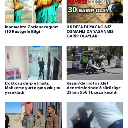
İnanmakta Zorlanacağınız
İLK DEFA DUYACAĞINIZ
110 Rastgele Bilgi
OSMANLI'DA YAŞANMIŞ
GARİP OLAYLAR!
Doktoru darp etmişti:
Keşan’da motosiklet
Mahkeme yurtdışına çıkışını
denetimlerinde 8 sürücüye
yasakladı
23 bin 556 TL ceza kesildi