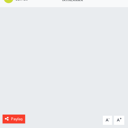
YAYINLANMA
Paylaş
-
+
A
A