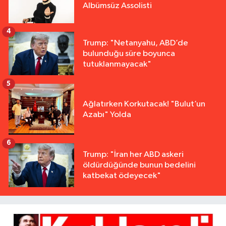
Albümsüz Assolisti
4
Trump: "Netanyahu, ABD’de
bulunduğu süre boyunca
tutuklanmayacak"
5
Ağlatırken Korkutacak! "Bulut’un
Azabı" Yolda
6
Trump: "İran her ABD askeri
öldürdüğünde bunun bedelini
katbekat ödeyecek"