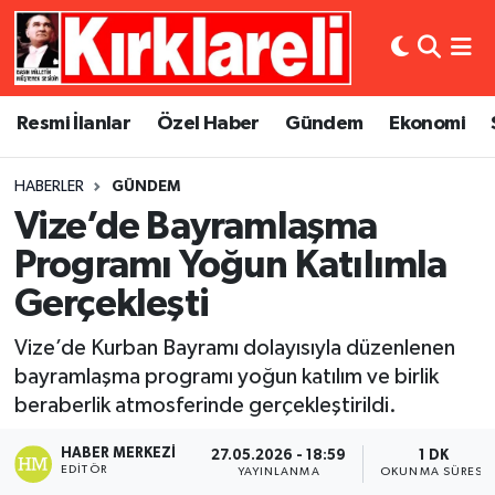
Resmi İlanlar
Asayiş
Künye
Merkez Nöbetçi Eczaneler
Resmi İlanlar
Özel Haber
Gündem
Ekonomi
Özel Haber
Bilim ve Teknoloji
İletişim
Merkez Hava Durumu
HABERLER
GÜNDEM
Gündem
Dünya
Gizlilik Sözleşmesi
Merkez Trafik Yoğunluk Haritası
Vize’de Bayramlaşma
Ekonomi
Eğitim
Süper Lig Puan Durumu ve Fikstür
Programı Yoğun Katılımla
Gerçekleşti
Siyaset
Kültür Sanat
Tüm Manşetler
Vize’de Kurban Bayramı dolayısıyla düzenlenen
Spor
Magazin
Son Dakika Haberleri
bayramlaşma programı yoğun katılım ve birlik
beraberlik atmosferinde gerçekleştirildi.
Medya
Haber Arşivi
HABER MERKEZI
27.05.2026 - 18:59
1 DK
EDITÖR
YAYINLANMA
OKUNMA SÜRESI
Sağlık