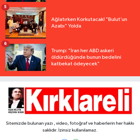
5
Ağlatırken Korkutacak! "Bulut’un
Azabı" Yolda
6
Trump: "İran her ABD askeri
öldürdüğünde bunun bedelini
katbekat ödeyecek"
Sitemizde bulunan yazı , video, fotoğraf ve haberlerin her hakkı
saklıdır. İzinsiz kullanılamaz.