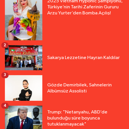
2025 Vietnam Hyponıc Şampiyonu,
Türkiye’nin Tarihi Zaferinin Gururu
Arzu Yurter’den Bomba Açılış!
2
Sakarya Lezzetine Hayran Kaldılar
3
Gözde Demirbilek, Sahnelerin
Albümsüz Assolisti
4
Trump: "Netanyahu, ABD’de
bulunduğu süre boyunca
tutuklanmayacak"