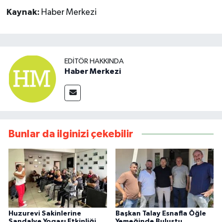
Kaynak:
Haber Merkezi
EDITÖR HAKKINDA
Haber Merkezi
Bunlar da ilginizi çekebilir
Huzurevi Sakinlerine
Başkan Talay Esnafla Öğle
Sandalye Yogası Etkinliği
Yemeğinde Buluştu