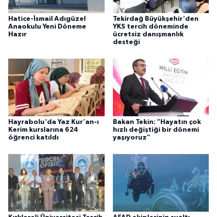
Hatice-İsmail Adıgüzel
Tekirdağ Büyükşehir'den
Anaokulu Yeni Döneme
YKS tercih döneminde
Hazır
ücretsiz danışmanlık
desteği
Hayrabolu'da Yaz Kur'an-ı
Bakan Tekin: "Hayatın çok
Kerim kurslarına 624
hızlı değiştiği bir dönemi
öğrenci katıldı
yaşıyoruz"