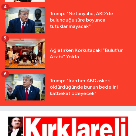
4
Trump: "Netanyahu, ABD’de
bulunduğu süre boyunca
tutuklanmayacak"
5
Ağlatırken Korkutacak! "Bulut’un
Azabı" Yolda
6
Trump: "İran her ABD askeri
öldürdüğünde bunun bedelini
katbekat ödeyecek"