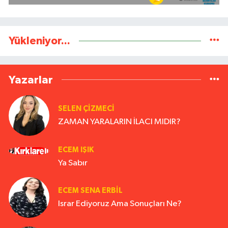
Yükleniyor...
Yazarlar
SELEN ÇİZMECİ
ZAMAN YARALARIN İLACI MIDIR?
ECEM IŞIK
Ya Sabır
ECEM SENA ERBIL
Israr Ediyoruz Ama Sonuçları Ne?