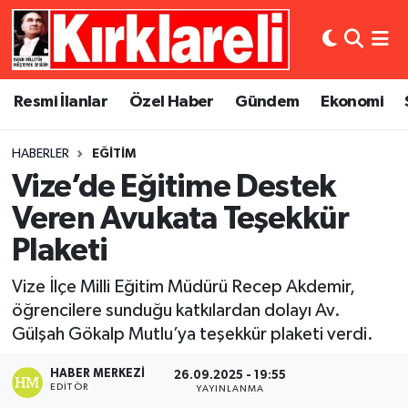
Resmi İlanlar
Asayiş
Künye
Merkez Nöbetçi Eczaneler
Resmi İlanlar
Özel Haber
Gündem
Ekonomi
Özel Haber
Bilim ve Teknoloji
İletişim
Merkez Hava Durumu
HABERLER
EĞITIM
Gündem
Dünya
Gizlilik Sözleşmesi
Merkez Trafik Yoğunluk Haritası
Vize’de Eğitime Destek
Ekonomi
Eğitim
Süper Lig Puan Durumu ve Fikstür
Veren Avukata Teşekkür
Plaketi
Siyaset
Kültür Sanat
Tüm Manşetler
Vize İlçe Milli Eğitim Müdürü Recep Akdemir,
Spor
Magazin
Son Dakika Haberleri
öğrencilere sunduğu katkılardan dolayı Av.
Gülşah Gökalp Mutlu’ya teşekkür plaketi verdi.
Medya
Haber Arşivi
HABER MERKEZI
26.09.2025 - 19:55
EDITÖR
YAYINLANMA
Sağlık