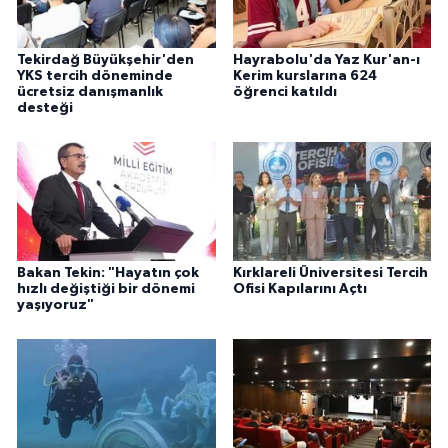
Tekirdağ Büyükşehir'den
Hayrabolu'da Yaz Kur'an-ı
YKS tercih döneminde
Kerim kurslarına 624
ücretsiz danışmanlık
öğrenci katıldı
desteği
Bakan Tekin: "Hayatın çok
Kırklareli Üniversitesi Tercih
hızlı değiştiği bir dönemi
Ofisi Kapılarını Açtı
yaşıyoruz"