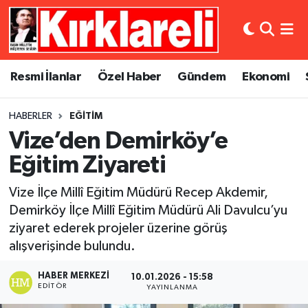
Resmi İlanlar
Asayiş
Künye
Merkez Nöbetçi Eczaneler
Resmi İlanlar
Özel Haber
Gündem
Ekonomi
Özel Haber
Bilim ve Teknoloji
İletişim
Merkez Hava Durumu
HABERLER
EĞITIM
Gündem
Dünya
Gizlilik Sözleşmesi
Merkez Trafik Yoğunluk Haritası
Vize’den Demirköy’e
Ekonomi
Eğitim
Süper Lig Puan Durumu ve Fikstür
Eğitim Ziyareti
Vize İlçe Millî Eğitim Müdürü Recep Akdemir,
Siyaset
Kültür Sanat
Tüm Manşetler
Demirköy İlçe Millî Eğitim Müdürü Ali Davulcu’yu
ziyaret ederek projeler üzerine görüş
Spor
Magazin
Son Dakika Haberleri
alışverişinde bulundu.
Medya
Haber Arşivi
HABER MERKEZI
10.01.2026 - 15:58
EDITÖR
YAYINLANMA
Sağlık