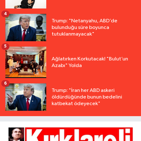
4
Trump: "Netanyahu, ABD’de
bulunduğu süre boyunca
tutuklanmayacak"
5
Ağlatırken Korkutacak! "Bulut’un
Azabı" Yolda
6
Trump: "İran her ABD askeri
öldürdüğünde bunun bedelini
katbekat ödeyecek"