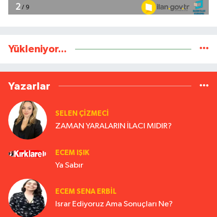
Yükleniyor...
Yazarlar
SELEN ÇİZMECİ
ZAMAN YARALARIN İLACI MIDIR?
ECEM IŞIK
Ya Sabır
ECEM SENA ERBIL
Israr Ediyoruz Ama Sonuçları Ne?