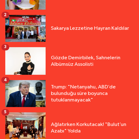
2
Sakarya Lezzetine Hayran Kaldılar
3
Gözde Demirbilek, Sahnelerin
Albümsüz Assolisti
4
Trump: "Netanyahu, ABD’de
bulunduğu süre boyunca
tutuklanmayacak"
5
Ağlatırken Korkutacak! "Bulut’un
Azabı" Yolda