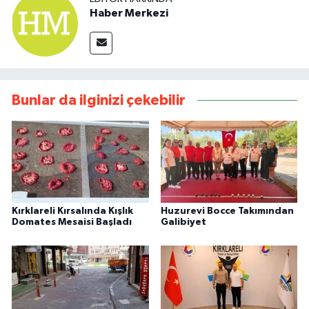
Haber Merkezi
Bunlar da ilginizi çekebilir
Kırklareli Kırsalında Kışlık
Huzurevi Bocce Takımından
Domates Mesaisi Başladı
Galibiyet