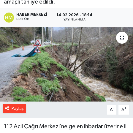
amaçlı tahliye edildi.
HABER MERKEZI
14.02.2026 - 18:14
EDITÖR
YAYINLANMA
Paylaş
-
+
A
A
112 Acil Çağrı Merkezi’ne gelen ihbarlar üzerine il