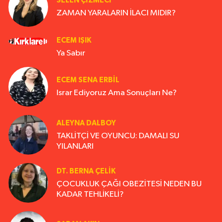
SELEN ÇİZMECİ
ZAMAN YARALARIN İLACI MIDIR?
ECEM IŞIK
Ya Sabır
ECEM SENA ERBIL
Israr Ediyoruz Ama Sonuçları Ne?
ALEYNA DALBOY
TAKLİTÇİ VE OYUNCU: DAMALI SU
YILANLARI
DT. BERNA ÇELIK
ÇOCUKLUK ÇAĞI OBEZİTESİ NEDEN BU
KADAR TEHLİKELİ?