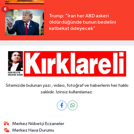
6
Trump: "İran her ABD askeri
öldürdüğünde bunun bedelini
katbekat ödeyecek"
Sitemizde bulunan yazı , video, fotoğraf ve haberlerin her hakkı
saklıdır. İzinsiz kullanılamaz.
Merkez Nöbetçi Eczaneler
Merkez Hava Durumu