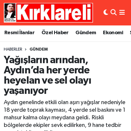
Resmi İlanlar
Asayiş
Künye
Merkez Nöbetçi Eczaneler
Resmi İlanlar
Özel Haber
Gündem
Ekonomi
Özel Haber
Bilim ve Teknoloji
İletişim
Merkez Hava Durumu
HABERLER
GÜNDEM
Gündem
Dünya
Gizlilik Sözleşmesi
Merkez Trafik Yoğunluk Haritası
Yağışların arından,
Ekonomi
Eğitim
Süper Lig Puan Durumu ve Fikstür
Aydın’da her yerde
heyelan ve sel olayı
Siyaset
Kültür Sanat
Tüm Manşetler
yaşanıyor
Spor
Magazin
Son Dakika Haberleri
Aydın genelinde etkili olan aşırı yağışlar nedeniyle
18 yerde toprak kayması, 4 yerde sel baskını ve 1
Medya
Haber Arşivi
mahsur kalma olayı meydana geldi. Riskli
bölgelerde ekipler sevk edilirken, 9 hane tedbir
Sağlık