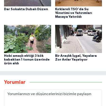
Dar Sokakta Dubalı Düzen
Kırklareli TSO'da Su
Yönetimi ve Yatırımları
Masaya Yatırıldı
Hobi amaçlı ektiği 3 kök
Bir Araçlık İşgal, Yayalara
kabaktan 1 tonun üzerinde
Zor Anlar Yaşatıyor
ürün aldı
Yorumlar