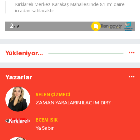
Yükleniyor...
Yazarlar
SELEN ÇİZMECİ
ZAMAN YARALARIN İLACI MIDIR?
ECEM IŞIK
Ya Sabır