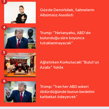
3
Gözde Demirbilek, Sahnelerin
Albümsüz Assolisti
4
Trump: "Netanyahu, ABD’de
bulunduğu süre boyunca
tutuklanmayacak"
5
Ağlatırken Korkutacak! "Bulut’un
Azabı" Yolda
6
Trump: "İran her ABD askeri
öldürdüğünde bunun bedelini
katbekat ödeyecek"