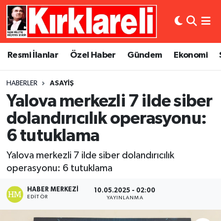
Resmi İlanlar
Asayiş
Künye
Merkez Nöbetçi Eczaneler
Resmi İlanlar
Özel Haber
Gündem
Ekonomi
Özel Haber
Bilim ve Teknoloji
İletişim
Merkez Hava Durumu
HABERLER
ASAYIŞ
Gündem
Dünya
Gizlilik Sözleşmesi
Merkez Trafik Yoğunluk Haritası
Yalova merkezli 7 ilde siber
Ekonomi
Eğitim
Süper Lig Puan Durumu ve Fikstür
dolandırıcılık operasyonu:
6 tutuklama
Siyaset
Kültür Sanat
Tüm Manşetler
Yalova merkezli 7 ilde siber dolandırıcılık
Spor
Magazin
Son Dakika Haberleri
operasyonu: 6 tutuklama
Medya
Haber Arşivi
HABER MERKEZI
10.05.2025 - 02:00
EDITÖR
YAYINLANMA
Sağlık