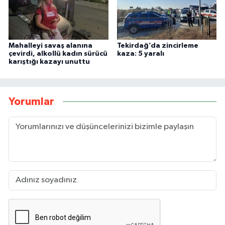
Mahalleyi savaş alanına
Tekirdağ’da zincirleme
çevirdi, alkollü kadın sürücü
kaza: 5 yaralı
karıştığı kazayı unuttu
Yorumlar