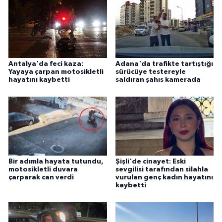
Antalya'da feci kaza:
Adana'da trafikte tartıştığı
Yayaya çarpan motosikletli
sürücüye testereyle
hayatını kaybetti
saldıran şahıs kamerada
Bir adımla hayata tutundu,
Şişli'de cinayet: Eski
motosikletli duvara
sevgilisi tarafından silahla
çarparak can verdi
vurulan genç kadın hayatını
kaybetti