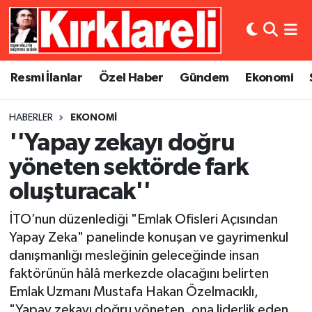
Resmi İlanlar
Asayiş
Künye
Merkez Nöbetçi Eczaneler
Resmi İlanlar
Özel Haber
Gündem
Ekonomi
Özel Haber
Bilim ve Teknoloji
İletişim
Merkez Hava Durumu
HABERLER
EKONOMI
Gündem
Dünya
Gizlilik Sözleşmesi
Merkez Trafik Yoğunluk Haritası
''Yapay zekayı doğru
Ekonomi
Eğitim
Süper Lig Puan Durumu ve Fikstür
yöneten sektörde fark
oluşturacak''
Siyaset
Kültür Sanat
Tüm Manşetler
İTO’nun düzenlediği "Emlak Ofisleri Açısından
Spor
Magazin
Son Dakika Haberleri
Yapay Zeka" panelinde konuşan ve gayrimenkul
danışmanlığı mesleğinin geleceğinde insan
Medya
Haber Arşivi
faktörünün hâlâ merkezde olacağını belirten
Emlak Uzmanı Mustafa Hakan Özelmacıklı,
Sağlık
"Yapay zekayı doğru yöneten, ona liderlik eden