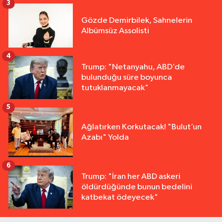
3
Gözde Demirbilek, Sahnelerin
Albümsüz Assolisti
4
Trump: "Netanyahu, ABD’de
bulunduğu süre boyunca
tutuklanmayacak"
5
Ağlatırken Korkutacak! "Bulut’un
Azabı" Yolda
6
Trump: "İran her ABD askeri
öldürdüğünde bunun bedelini
katbekat ödeyecek"