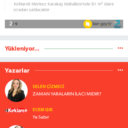
Yükleniyor...
Yazarlar
SELEN ÇİZMECİ
ZAMAN YARALARIN İLACI MIDIR?
ECEM IŞIK
Ya Sabır