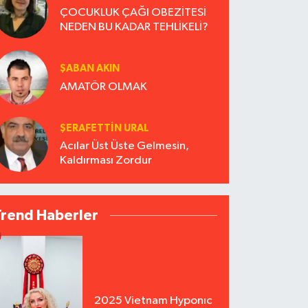
ÇOCUKLUK ÇAĞI OBEZİTESİ
NEDEN BU KADAR TEHLİKELİ?
ŞABAN AKIN
AMATÖR OLMAK
ŞERAFETTIN URAL
Acılar Üst Üste Gelmesin,
Kaldırması Zordur
Trend Haberler
2025 Vietnam Hyponıc