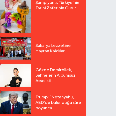
Şampiyonu, Türkiye’nin
Tarihi Zaferinin Gururu
Arzu Yurter’den Bomba
Açılış!
Sakarya Lezzetine
Hayran Kaldılar
Gözde Demirbilek,
Sahnelerin Albümsüz
Assolisti
Trump: "Netanyahu,
ABD’de bulunduğu süre
boyunca
tutuklanmayacak"