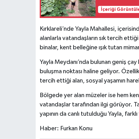
İçeriği Görüntül
Kırklareli’nde Yayla Mahallesi, içerisin
alanlarla vatandaşların sık tercih ettiğ
binalar, kent belleğine ışık tutan mimar
Yayla Meydanı’nda bulunan geniş çay b
buluşma noktası haline geliyor. Özelli
tercih ettiği alan, sosyal yaşamın harek
Bölgede yer alan müzeler ise hem kent
vatandaşlar tarafından ilgi görüyor. Ta
yapının da canlı tutulduğu Yayla, farklı
Haber: Furkan Konu