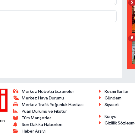
5
6
Merkez Nöbetçi Eczaneler
Resmi İlanlar
Merkez Hava Durumu
Gündem
Merkez Trafik Yoğunluk Haritası
Siyaset
Puan Durumu ve Fikstür
Künye
Tüm Manşetler
rin
Gizlilik Sözleşm
Son Dakika Haberleri
Haber Arşivi