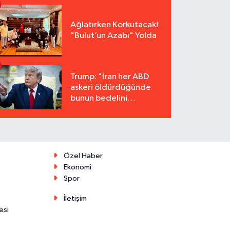
Ağlatırken Korkutacak!
"Bulut’un Azabı" Yolda
Trump: "İran her ABD
askeri öldürdüğünde
bunun bedelini
katbekat ödeyecek"
Özel Haber
Ekonomi
Spor
İletişim
esi