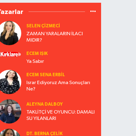
Yazarlar
SELEN ÇİZMECİ
ZAMAN YARALARIN İLACI
MIDIR?
ECEM IŞIK
Ya Sabır
ECEM SENA ERBIL
Israr Ediyoruz Ama Sonuçları
Ne?
ALEYNA DALBOY
TAKLİTÇİ VE OYUNCU: DAMALI
SU YILANLARI
DT. BERNA ÇELIK