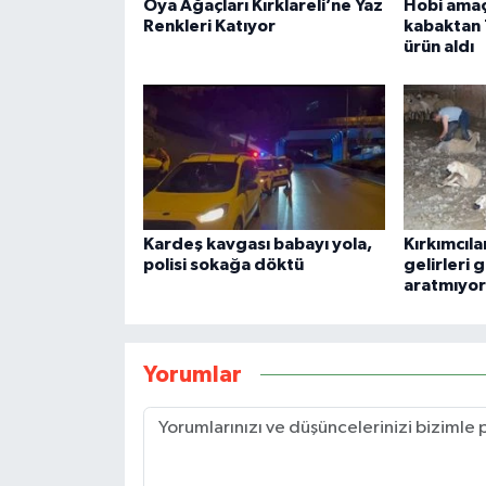
Oya Ağaçları Kırklareli’ne Yaz
Hobi amaçl
Renkleri Katıyor
kabaktan 
ürün aldı
Kardeş kavgası babayı yola,
Kırkımcıl
polisi sokağa döktü
gelirleri
aratmıyor
Yorumlar