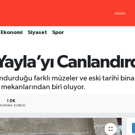
Ekonomi
Siyaset
Spor
ayla’yı Canlandır
undurduğu farklı müzeler ve eski tarihi bin
 mekanlarından biri oluyor.
1 DK
KUNMA SÜRESI