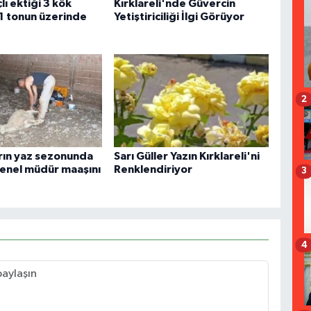
ı ektiği 3 kök
Kırklareli'nde Güvercin
1 tonun üzerinde
Yetiştiriciliği İlgi Görüyor
2
arın yaz sezonunda
Sarı Güller Yazın Kırklareli'ni
 genel müdür maaşını
Renklendiriyor
3
4