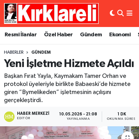
Resmi İlanlar
Asayiş
Künye
Merkez Nöbetçi Eczaneler
Resmi İlanlar
Özel Haber
Gündem
Ekonomi
Özel Haber
Bilim ve Teknoloji
İletişim
Merkez Hava Durumu
HABERLER
GÜNDEM
Gündem
Dünya
Gizlilik Sözleşmesi
Merkez Trafik Yoğunluk Haritası
Yeni İşletme Hizmete Açıldı
Ekonomi
Eğitim
Süper Lig Puan Durumu ve Fikstür
Başkan Fırat Yayla, Kaymakam Tamer Orhan ve
protokol üyeleriyle birlikte Babaeski’de hizmete
Siyaset
Kültür Sanat
Tüm Manşetler
giren “Bymelikeden” işletmesinin açılışını
gerçekleştirdi.
Spor
Magazin
Son Dakika Haberleri
HABER MERKEZI
10.05.2026 - 21:08
1 DK
Medya
Haber Arşivi
EDITÖR
YAYINLANMA
OKUNMA SÜRESI
Sağlık