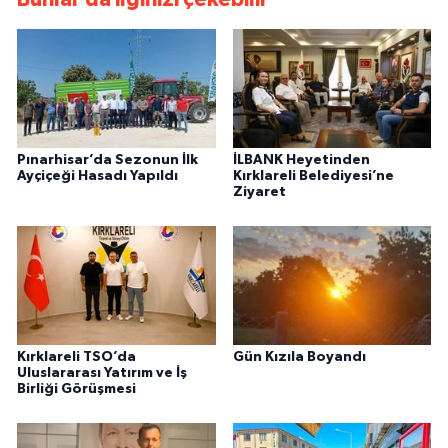
Pınarhisar’da Sezonun İlk
İLBANK Heyetinden
Ayçiçeği Hasadı Yapıldı
Kırklareli Belediyesi’ne
Ziyaret
Kırklareli TSO’da
Gün Kızıla Boyandı
Uluslararası Yatırım ve İş
Birliği Görüşmesi