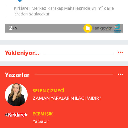
Yükleniyor...
Yazarlar
SELEN ÇİZMECİ
ZAMAN YARALARIN İLACI MIDIR?
ECEM IŞIK
Ya Sabır