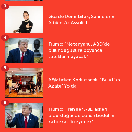
3
Gözde Demirbilek, Sahnelerin
Albümsüz Assolisti
4
Trump: "Netanyahu, ABD’de
bulunduğu süre boyunca
tutuklanmayacak"
5
Ağlatırken Korkutacak! "Bulut’un
Azabı" Yolda
6
Trump: "İran her ABD askeri
öldürdüğünde bunun bedelini
katbekat ödeyecek"