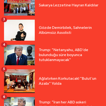
Sakarya Lezzetine Hayran Kaldılar
3
Gözde Demirbilek, Sahnelerin
Albümsüz Assolisti
4
Trump: "Netanyahu, ABD’de
bulunduğu süre boyunca
tutuklanmayacak"
5
Ağlatırken Korkutacak! "Bulut’un
Azabı" Yolda
6
Trump: "İran her ABD askeri