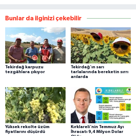
Bunlar da ilginizi çekebilir
Tekirdağ karpuzu
Tekirdağ'ın sarı
tezgâhlara çıkıyor
tarlalarında bereketin sırrı
arılarda
Yüksek rekolte üzüm
Kırklareli'nin Temmuz Ayı
fiyatlarını düşürdü
İhracatı 9,4 Milyon Dolar