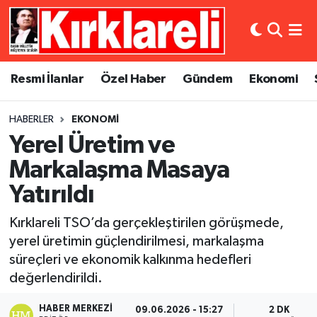
Resmi İlanlar
Asayiş
Künye
Merkez Nöbetçi Eczaneler
Resmi İlanlar
Özel Haber
Gündem
Ekonomi
Özel Haber
Bilim ve Teknoloji
İletişim
Merkez Hava Durumu
HABERLER
EKONOMI
Gündem
Dünya
Gizlilik Sözleşmesi
Merkez Trafik Yoğunluk Haritası
Yerel Üretim ve
Ekonomi
Eğitim
Süper Lig Puan Durumu ve Fikstür
Markalaşma Masaya
Yatırıldı
Siyaset
Kültür Sanat
Tüm Manşetler
Kırklareli TSO’da gerçekleştirilen görüşmede,
Spor
Magazin
Son Dakika Haberleri
yerel üretimin güçlendirilmesi, markalaşma
süreçleri ve ekonomik kalkınma hedefleri
Medya
Haber Arşivi
değerlendirildi.
Sağlık
HABER MERKEZI
09.06.2026 - 15:27
2 DK