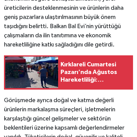
üreticilerin desteklenmesinin ve ürünlerin daha
geniş pazarlara ulaştırılmasının büyük önem
taşıdığını belirtti. Balkan Bal Evi’nin yürüttüğü
çalışmaların da ilin tanıtımına ve ekonomik
hareketliliğine katkı sağladığını dile getirdi.
Kırklareli Cumartesi
Pazarı'nda Ağustos
Hareketliliği:
Tezgâhlarda Yeni
Fiyatlar
Görüşmede ayrıca doğal ve katma değerli
ürünlerin markalaşma süreçleri, işletmelerin
karşılaştığı güncel gelişmeler ve sektörün
beklentileri üzerine kapsamlı değerlendirmeler
yapıldı. Tüketicilerin doğal, güvenilir ve kaliteli