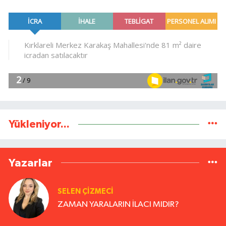
Yükleniyor...
Yazarlar
SELEN ÇİZMECİ
ZAMAN YARALARIN İLACI MIDIR?