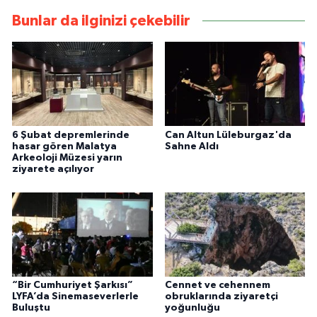
Bunlar da ilginizi çekebilir
6 Şubat depremlerinde
Can Altun Lüleburgaz'da
hasar gören Malatya
Sahne Aldı
Arkeoloji Müzesi yarın
ziyarete açılıyor
“Bir Cumhuriyet Şarkısı”
Cennet ve cehennem
LYFA’da Sinemaseverlerle
obruklarında ziyaretçi
Buluştu
yoğunluğu