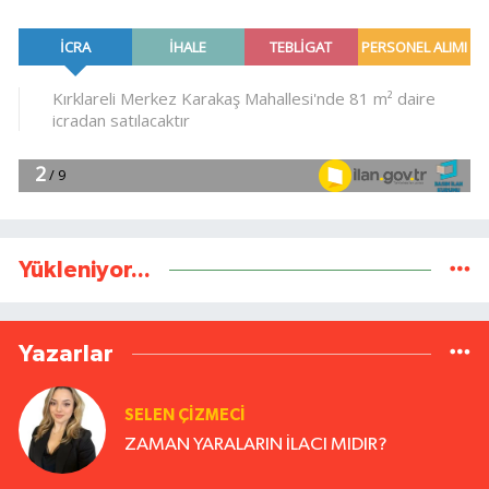
Yükleniyor...
Yazarlar
SELEN ÇİZMECİ
ZAMAN YARALARIN İLACI MIDIR?