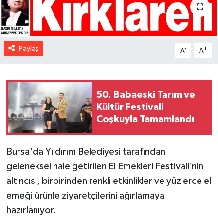
Paylaş
-
+
A
A
50. Babaeski Tarım ve
Kültür Festivali
Coşkuyla Tamamlandı
Bursa'da Yıldırım Belediyesi tarafından
geleneksel hale getirilen El Emekleri Festivali’nin
altıncısı, birbirinden renkli etkinlikler ve yüzlerce el
emeği ürünle ziyaretçilerini ağırlamaya
hazırlanıyor.