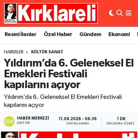
Resmi İlanlar
Asayiş
Künye
Merkez Nöbetçi Eczaneler
Resmi İlanlar
Özel Haber
Gündem
Ekonomi
Özel Haber
Bilim ve Teknoloji
İletişim
Merkez Hava Durumu
HABERLER
KÜLTÜR SANAT
Gündem
Dünya
Gizlilik Sözleşmesi
Merkez Trafik Yoğunluk Haritası
Yıldırım’da 6. Geleneksel El
Ekonomi
Eğitim
Süper Lig Puan Durumu ve Fikstür
Emekleri Festivali
kapılarını açıyor
Siyaset
Kültür Sanat
Tüm Manşetler
Yıldırım’da 6. Geleneksel El Emekleri Festivali
Spor
Magazin
Son Dakika Haberleri
kapılarını açıyor
Medya
Haber Arşivi
HABER MERKEZI
11.06.2026 - 06:36
1 DK
EDITÖR
YAYINLANMA
OKUNMA SÜRESI
Sağlık