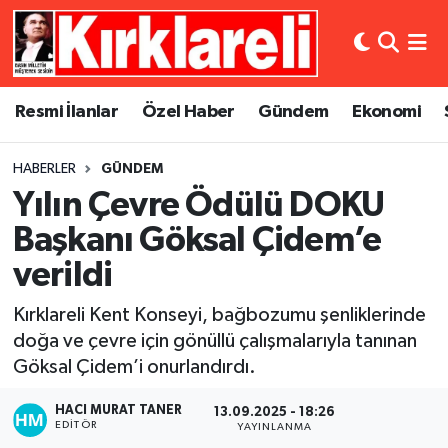
Resmi İlanlar
Asayiş
Künye
Merkez Nöbetçi Eczaneler
Resmi İlanlar
Özel Haber
Gündem
Ekonomi
Özel Haber
Bilim ve Teknoloji
İletişim
Merkez Hava Durumu
HABERLER
GÜNDEM
Gündem
Dünya
Gizlilik Sözleşmesi
Merkez Trafik Yoğunluk Haritası
Yılın Çevre Ödülü DOKU
Ekonomi
Eğitim
Süper Lig Puan Durumu ve Fikstür
Başkanı Göksal Çidem’e
verildi
Siyaset
Kültür Sanat
Tüm Manşetler
Kırklareli Kent Konseyi, bağbozumu şenliklerinde
Spor
Magazin
Son Dakika Haberleri
doğa ve çevre için gönüllü çalışmalarıyla tanınan
Göksal Çidem’i onurlandırdı.
Medya
Haber Arşivi
HACI MURAT TANER
13.09.2025 - 18:26
EDITÖR
YAYINLANMA
Sağlık