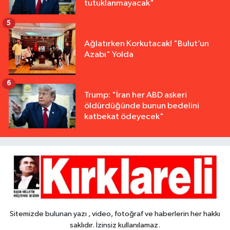
tutuklanmayacak"
5
Ağlatırken Korkutacak! "Bulut’un
Azabı" Yolda
6
Trump: "İran her ABD askeri
öldürdüğünde bunun bedelini
katbekat ödeyecek"
Sitemizde bulunan yazı , video, fotoğraf ve haberlerin her hakkı
saklıdır. İzinsiz kullanılamaz.