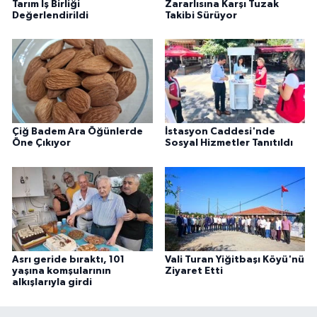
Tarım İş Birliği
Zararlısına Karşı Tuzak
Değerlendirildi
Takibi Sürüyor
Çiğ Badem Ara Öğünlerde
İstasyon Caddesi'nde
Öne Çıkıyor
Sosyal Hizmetler Tanıtıldı
Asrı geride bıraktı, 101
Vali Turan Yiğitbaşı Köyü'nü
yaşına komşularının
Ziyaret Etti
alkışlarıyla girdi