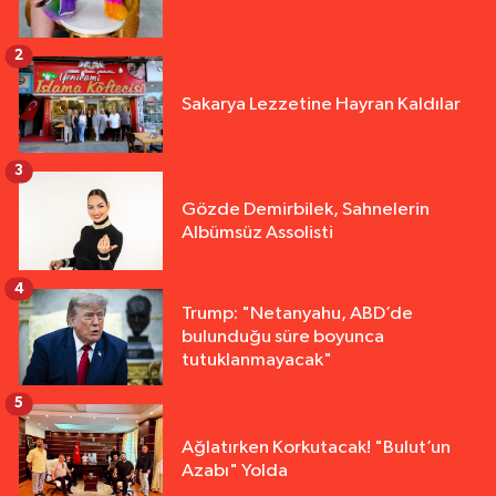
2
Sakarya Lezzetine Hayran Kaldılar
3
Gözde Demirbilek, Sahnelerin
Albümsüz Assolisti
4
Trump: "Netanyahu, ABD’de
bulunduğu süre boyunca
tutuklanmayacak"
5
Ağlatırken Korkutacak! "Bulut’un
Azabı" Yolda