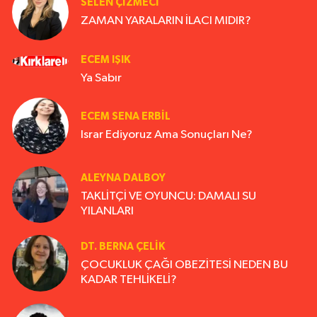
SELEN ÇİZMECİ
ZAMAN YARALARIN İLACI MIDIR?
ECEM IŞIK
Ya Sabır
ECEM SENA ERBIL
Israr Ediyoruz Ama Sonuçları Ne?
ALEYNA DALBOY
TAKLİTÇİ VE OYUNCU: DAMALI SU
YILANLARI
DT. BERNA ÇELIK
ÇOCUKLUK ÇAĞI OBEZİTESİ NEDEN BU
KADAR TEHLİKELİ?