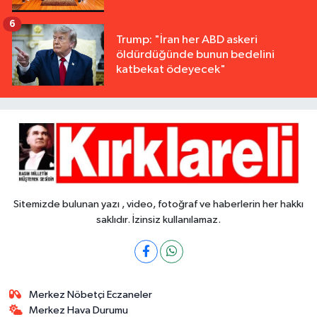
6
Trump: "İran her ABD askeri
öldürdüğünde bunun bedelini
katbekat ödeyecek"
Sitemizde bulunan yazı , video, fotoğraf ve haberlerin her hakkı
saklıdır. İzinsiz kullanılamaz.
Merkez Nöbetçi Eczaneler
Merkez Hava Durumu