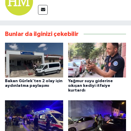
Bunlar da ilginizi çekebilir
Bakan Gürlek’ten 2 olay için
Yağmur suyu giderine
aydınlatma paylaşımı
sıkışan kediyi itfaiye
kurtardı