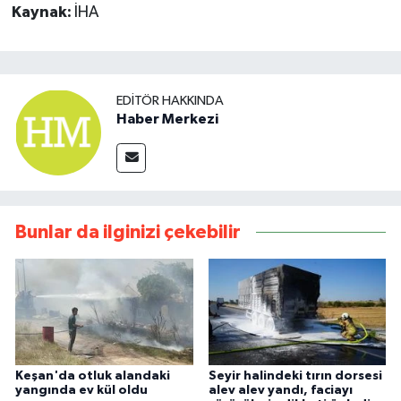
Kaynak:
İHA
EDITÖR HAKKINDA
Haber Merkezi
Bunlar da ilginizi çekebilir
Keşan'da otluk alandaki
Seyir halindeki tırın dorsesi
yangında ev kül oldu
alev alev yandı, faciayı