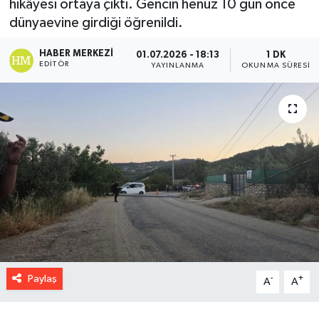
hikâyesi ortaya çıktı. Gencin henüz 10 gün önce
dünyaevine girdiği öğrenildi.
HABER MERKEZI
01.07.2026 - 18:13
1 DK
EDITÖR
YAYINLANMA
OKUNMA SÜRESI
Paylaş
-
+
A
A