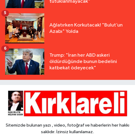
tutuklanmayacak"
5
Ağlatırken Korkutacak! "Bulut’un
Azabı" Yolda
6
Trump: "İran her ABD askeri
öldürdüğünde bunun bedelini
katbekat ödeyecek"
Sitemizde bulunan yazı , video, fotoğraf ve haberlerin her hakkı
saklıdır. İzinsiz kullanılamaz.