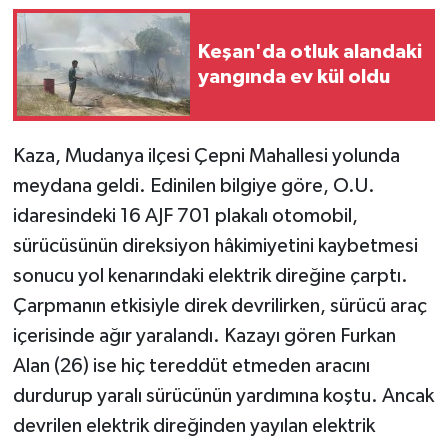
Keşan'da otluk alandaki
yangında ev kül oldu
Kaza, Mudanya ilçesi Çepni Mahallesi yolunda
meydana geldi. Edinilen bilgiye göre, O.U.
idaresindeki 16 AJF 701 plakalı otomobil,
sürücüsünün direksiyon hâkimiyetini kaybetmesi
sonucu yol kenarındaki elektrik direğine çarptı.
Çarpmanın etkisiyle direk devrilirken, sürücü araç
içerisinde ağır yaralandı. Kazayı gören Furkan
Alan (26) ise hiç tereddüt etmeden aracını
durdurup yaralı sürücünün yardımına koştu. Ancak
devrilen elektrik direğinden yayılan elektrik