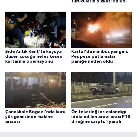
sürücülerin dikkati önledi
Side Antik Kent'te kuyuya
Kartal'da minibüs yangını:
düşen çocuğa nefes kesen
Peş peşe patlamalar
kurtarma operasyonu
paniğe neden oldu
Çanakkale Boğazı'nda kuru
Ön tekerleği arızalandığı
yük gemisinde makine
iddia edilen arazi aracı PTS
arızası
direğine çarptı: 1 yaralı