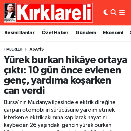
Resmi İlanlar
Asayiş
Künye
Merkez Nöbetçi Eczaneler
Resmi İlanlar
Özel Haber
Gündem
Ekonomi
Özel Haber
Bilim ve Teknoloji
İletişim
Merkez Hava Durumu
HABERLER
ASAYIŞ
Gündem
Dünya
Gizlilik Sözleşmesi
Merkez Trafik Yoğunluk Haritası
Yürek burkan hikâye ortaya
Ekonomi
Eğitim
Süper Lig Puan Durumu ve Fikstür
çıktı: 10 gün önce evlenen
genç, yardıma koşarken
Siyaset
Kültür Sanat
Tüm Manşetler
can verdi
Spor
Magazin
Son Dakika Haberleri
Bursa'nın Mudanya ilçesinde elektrik direğine
çarpan otomobilin sürücüsüne yardım etmek
Medya
Haber Arşivi
isterken elektrik akımına kapılarak hayatını
kaybeden 26 yaşındaki gencin yürek burkan
Sağlık