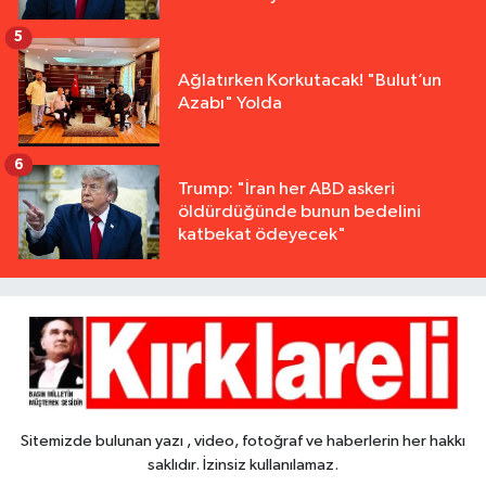
5
Ağlatırken Korkutacak! "Bulut’un
Azabı" Yolda
6
Trump: "İran her ABD askeri
öldürdüğünde bunun bedelini
katbekat ödeyecek"
Sitemizde bulunan yazı , video, fotoğraf ve haberlerin her hakkı
saklıdır. İzinsiz kullanılamaz.