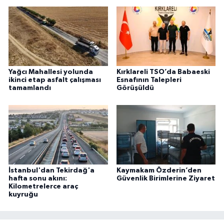
Yağcı Mahallesi yolunda
Kırklareli TSO’da Babaeski
ikinci etap asfalt çalışması
Esnafının Talepleri
tamamlandı
Görüşüldü
İstanbul'dan Tekirdağ'a
Kaymakam Özderin’den
hafta sonu akını:
Güvenlik Birimlerine Ziyaret
Kilometrelerce araç
kuyruğu