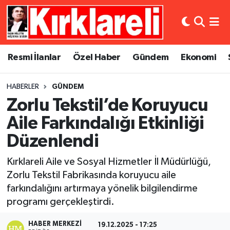
Resmi İlanlar
Asayiş
Künye
Merkez Nöbetçi Eczaneler
Resmi İlanlar
Özel Haber
Gündem
Ekonomi
Özel Haber
Bilim ve Teknoloji
İletişim
Merkez Hava Durumu
HABERLER
GÜNDEM
Gündem
Dünya
Gizlilik Sözleşmesi
Merkez Trafik Yoğunluk Haritası
Zorlu Tekstil’de Koruyucu
Ekonomi
Eğitim
Süper Lig Puan Durumu ve Fikstür
Aile Farkındalığı Etkinliği
Düzenlendi
Siyaset
Kültür Sanat
Tüm Manşetler
Kırklareli Aile ve Sosyal Hizmetler İl Müdürlüğü,
Spor
Magazin
Son Dakika Haberleri
Zorlu Tekstil Fabrikasında koruyucu aile
farkındalığını artırmaya yönelik bilgilendirme
Medya
Haber Arşivi
programı gerçekleştirdi.
Sağlık
HABER MERKEZI
19.12.2025 - 17:25