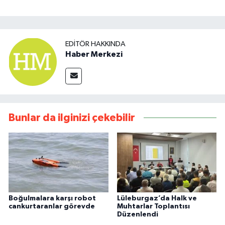
EDITÖR HAKKINDA
Haber Merkezi
Bunlar da ilginizi çekebilir
Boğulmalara karşı robot
Lüleburgaz’da Halk ve
cankurtaranlar görevde
Muhtarlar Toplantısı
Düzenlendi