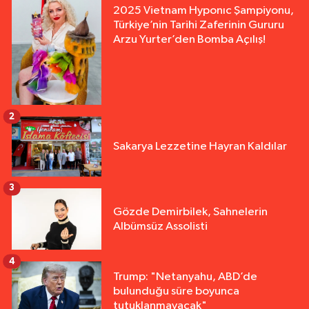
2025 Vietnam Hyponıc Şampiyonu,
Türkiye’nin Tarihi Zaferinin Gururu
Arzu Yurter’den Bomba Açılış!
2
Sakarya Lezzetine Hayran Kaldılar
3
Gözde Demirbilek, Sahnelerin
Albümsüz Assolisti
4
Trump: "Netanyahu, ABD’de
bulunduğu süre boyunca
tutuklanmayacak"