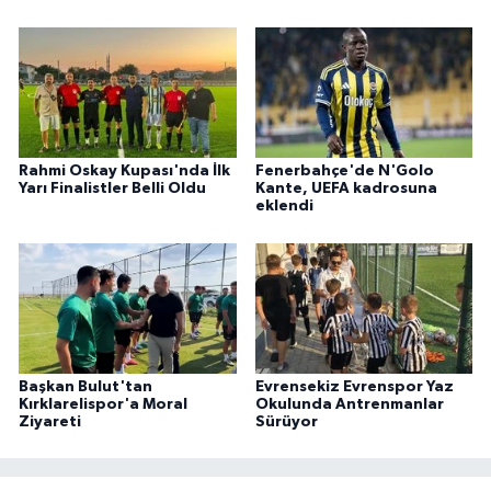
Rahmi Oskay Kupası'nda İlk
Fenerbahçe'de N'Golo
Yarı Finalistler Belli Oldu
Kante, UEFA kadrosuna
eklendi
Başkan Bulut'tan
Evrensekiz Evrenspor Yaz
Kırklarelispor'a Moral
Okulunda Antrenmanlar
Ziyareti
Sürüyor