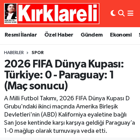
Resmi İlanlar
Asayiş
Künye
Merkez Nöbetçi Eczaneler
Resmi İlanlar
Özel Haber
Gündem
Ekonomi
Özel Haber
Bilim ve Teknoloji
İletişim
Merkez Hava Durumu
HABERLER
SPOR
Gündem
Dünya
Gizlilik Sözleşmesi
Merkez Trafik Yoğunluk Haritası
2026 FIFA Dünya Kupası:
Ekonomi
Eğitim
Süper Lig Puan Durumu ve Fikstür
Türkiye: 0 - Paraguay: 1
(Maç sonucu)
Siyaset
Kültür Sanat
Tüm Manşetler
A Milli Futbol Takımı, 2026 FIFA Dünya Kupası D
Spor
Magazin
Son Dakika Haberleri
Grubu'ndaki ikinci maçında Amerika Birleşik
Devletleri'nin (ABD) Kaliforniya eyaletine bağlı
Medya
Haber Arşivi
San Jose kentinde karşı karşıya geldiği Paraguay’a
1-0 mağlup olarak turnuvaya veda etti.
Sağlık