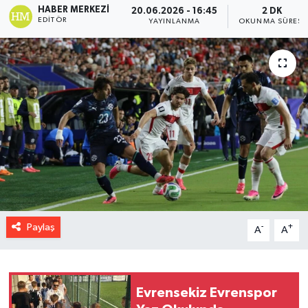
HABER MERKEZI
20.06.2026 - 16:45
2 DK
EDITÖR
YAYINLANMA
OKUNMA SÜRESI
Paylaş
-
+
A
A
Evrensekiz Evrenspor