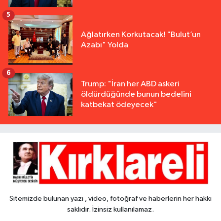
5
Ağlatırken Korkutacak! "Bulut’un
Azabı" Yolda
6
Trump: "İran her ABD askeri
öldürdüğünde bunun bedelini
katbekat ödeyecek"
Sitemizde bulunan yazı , video, fotoğraf ve haberlerin her hakkı
saklıdır. İzinsiz kullanılamaz.