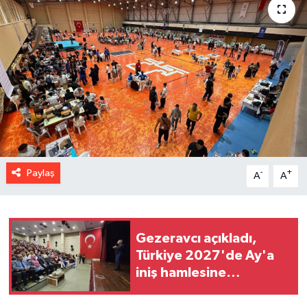
Paylaş
-
+
A
A
Gezeravcı açıkladı,
Türkiye 2027'de Ay'a
iniş hamlesine
hazırlanıyor