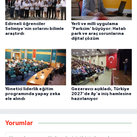
Edirneli öğrenciler
Yerli ve milli uygulama
Selimiye'nin sırlarını bilimle
'Parkcim' büyüyor: Hatalı
araştırdı
park ve araç sorunlarına
dijital çözüm
Yönetici liderlik eğitim
Gezeravcı açıkladı, Türkiye
programında yapay zeka
2027'de Ay'a iniş hamlesine
ele alındı
hazırlanıyor
Yorumlar