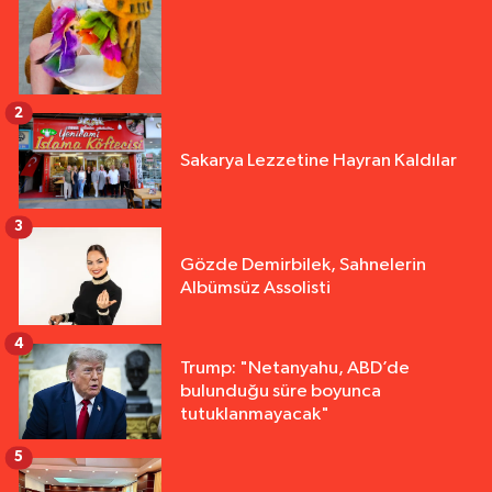
2
Sakarya Lezzetine Hayran Kaldılar
3
Gözde Demirbilek, Sahnelerin
Albümsüz Assolisti
4
Trump: "Netanyahu, ABD’de
bulunduğu süre boyunca
tutuklanmayacak"
5