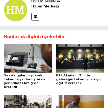
EDITÖR HAKKINDA
Haber Merkezi
Bunlar da ilginizi çekebilir
Ses dalgalarını yüksek
BTK Akademi 21 ilde
teknolojiye dönüştüren
geleceğin teknolojileri için
yerli cihaz Elazığ'da
eğitim verecek
üretildi