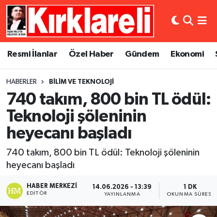
Resmi İlanlar
Asayiş
Künye
Merkez Nöbetçi Eczaneler
Resmi İlanlar
Özel Haber
Gündem
Ekonomi
Özel Haber
Bilim ve Teknoloji
İletişim
Merkez Hava Durumu
HABERLER
BILIM VE TEKNOLOJI
Gündem
Dünya
Gizlilik Sözleşmesi
Merkez Trafik Yoğunluk Haritası
740 takım, 800 bin TL ödül:
Ekonomi
Eğitim
Süper Lig Puan Durumu ve Fikstür
Teknoloji şöleninin
heyecanı başladı
Siyaset
Kültür Sanat
Tüm Manşetler
740 takım, 800 bin TL ödül: Teknoloji şöleninin
Spor
Magazin
Son Dakika Haberleri
heyecanı başladı
Medya
Haber Arşivi
HABER MERKEZI
14.06.2026 - 13:39
1 DK
EDITÖR
YAYINLANMA
OKUNMA SÜRESI
Sağlık