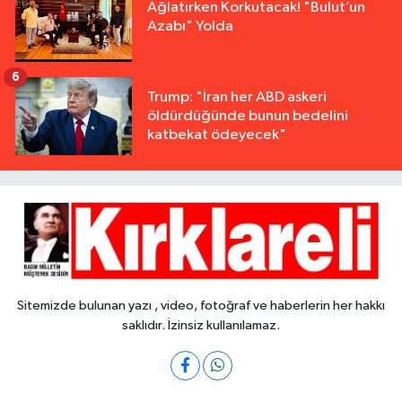
Ağlatırken Korkutacak! "Bulut’un
Azabı" Yolda
6
Trump: "İran her ABD askeri
öldürdüğünde bunun bedelini
katbekat ödeyecek"
Sitemizde bulunan yazı , video, fotoğraf ve haberlerin her hakkı
saklıdır. İzinsiz kullanılamaz.