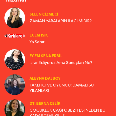
SELEN ÇİZMECİ
ZAMAN YARALARIN İLACI MIDIR?
ECEM IŞIK
Ya Sabır
ECEM SENA ERBIL
Israr Ediyoruz Ama Sonuçları Ne?
ALEYNA DALBOY
TAKLİTÇİ VE OYUNCU: DAMALI SU
YILANLARI
DT. BERNA ÇELIK
ÇOCUKLUK ÇAĞI OBEZİTESİ NEDEN BU
KADAR TEHLİKELİ?