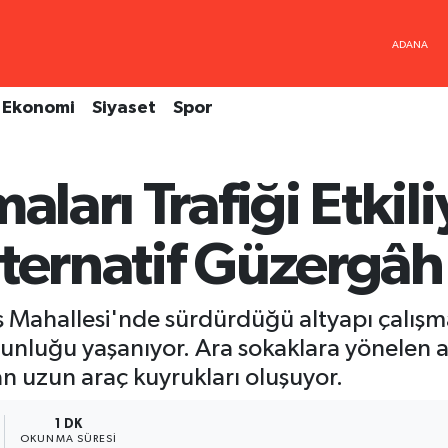
Ekonomi
Siyaset
Spor
aları Trafiği Etkili
ternatif Güzergâh 
aş Mahallesi'nde sürdürdüğü altyapı çalışm
oğunluğu yaşanıyor. Ara sokaklara yönelen a
uzun araç kuyrukları oluşuyor.
1 DK
OKUNMA SÜRESI