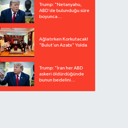
Trump: "Netanyahu,
ABD’de bulunduğu süre
boyunca
tutuklanmayacak"
Ağlatırken Korkutacak!
"Bulut’un Azabı" Yolda
Trump: "İran her ABD
askeri öldürdüğünde
bunun bedelini
katbekat ödeyecek"