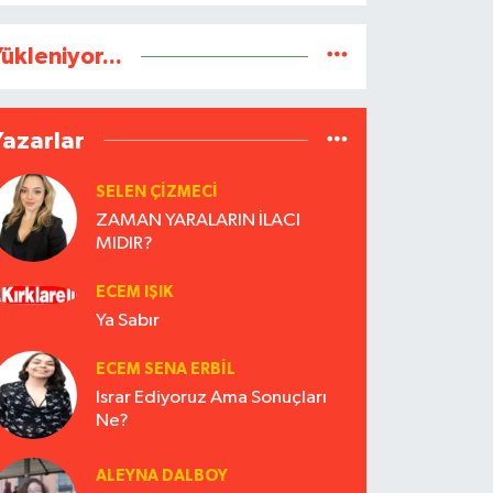
ükleniyor...
Yazarlar
SELEN ÇİZMECİ
ZAMAN YARALARIN İLACI
MIDIR?
ECEM IŞIK
Ya Sabır
ECEM SENA ERBIL
Israr Ediyoruz Ama Sonuçları
Ne?
ALEYNA DALBOY