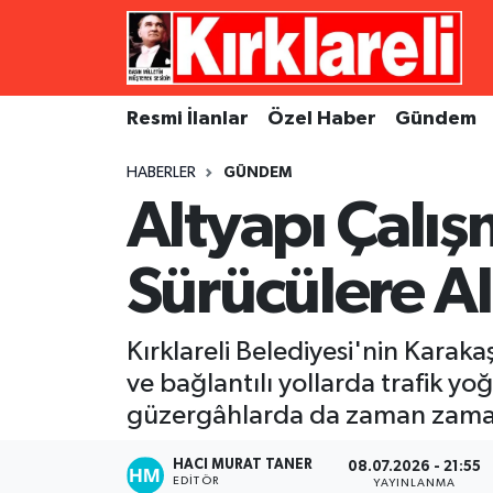
Resmi İlanlar
Asayiş
Künye
Merkez Nöbetçi Eczaneler
Resmi İlanlar
Özel Haber
Gündem
Özel Haber
Bilim ve Teknoloji
İletişim
Merkez Hava Durumu
HABERLER
GÜNDEM
Gündem
Dünya
Gizlilik Sözleşmesi
Merkez Trafik Yoğunluk Haritası
Altyapı Çalışm
Ekonomi
Eğitim
Süper Lig Puan Durumu ve Fikstür
Sürücülere Al
Siyaset
Kültür Sanat
Tüm Manşetler
Kırklareli Belediyesi'nin Karak
Spor
Magazin
Son Dakika Haberleri
ve bağlantılı yollarda trafik y
güzergâhlarda da zaman zaman 
Medya
Haber Arşivi
HACI MURAT TANER
08.07.2026 - 21:55
Sağlık
EDITÖR
YAYINLANMA