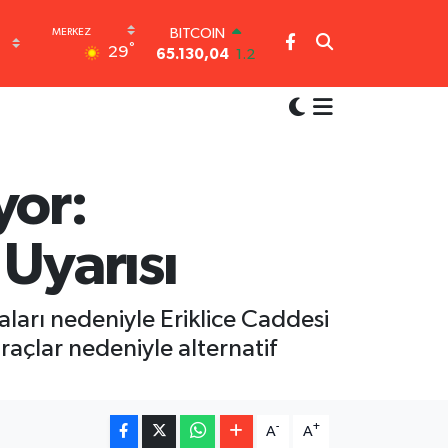
65.130,04
1.2
DOLAR
°
29
47,7106
0.17
EURO
55,1652
0.27
STERLİN
64,4046
0.35
GRAM ALTIN
6648.99
2.59
yor:
BİST100
13.773
-19
Uyarısı
aları nedeniyle Eriklice Caddesi
raçlar nedeniyle alternatif
-
+
A
A