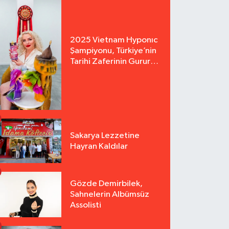
2025 Vietnam Hyponıc
Şampiyonu, Türkiye’nin
Tarihi Zaferinin Gururu
Arzu Yurter’den Bomba
Açılış!
Sakarya Lezzetine
Hayran Kaldılar
Gözde Demirbilek,
Sahnelerin Albümsüz
Assolisti