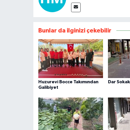
Bunlar da ilginizi çekebilir
Huzurevi Bocce Takımından
Dar Sokak
Galibiyet