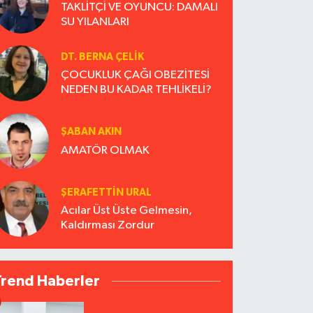
TAKLİTÇİ VE OYUNCU: DAMALI
SU YILANLARI
DT. BERNA ÇELIK
ÇOCUKLUK ÇAĞI OBEZİTESİ
NEDEN BU KADAR TEHLİKELİ?
ŞABAN AKIN
AMATÖR OLMAK
ŞERAFETTIN URAL
Acılar Üst Üste Gelmesin,
Kaldırması Zordur
Trend Haberler