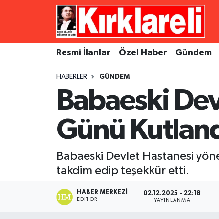
Resmi İlanlar
Asayiş
Künye
Merkez Nöbetçi Eczaneler
Resmi İlanlar
Özel Haber
Gündem
Özel Haber
Bilim ve Teknoloji
İletişim
Merkez Hava Durumu
HABERLER
GÜNDEM
Gündem
Dünya
Gizlilik Sözleşmesi
Merkez Trafik Yoğunluk Haritası
Babaeski Dev
Ekonomi
Eğitim
Süper Lig Puan Durumu ve Fikstür
Günü Kutlan
Siyaset
Kültür Sanat
Tüm Manşetler
Babaeski Devlet Hastanesi yöne
Spor
Magazin
Son Dakika Haberleri
takdim edip teşekkür etti.
Medya
Haber Arşivi
HABER MERKEZI
02.12.2025 - 22:18
EDITÖR
YAYINLANMA
Sağlık