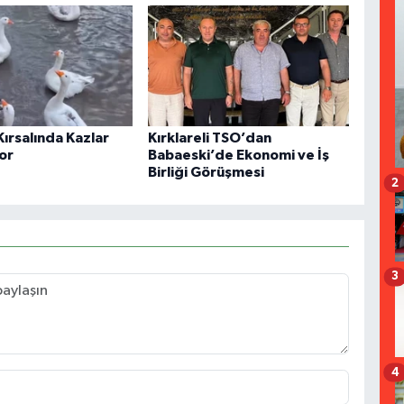
 Kırsalında Kazlar
Kırklareli TSO’dan
or
Babaeski’de Ekonomi ve İş
Birliği Görüşmesi
2
3
4