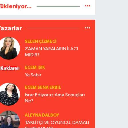
ükleniyor...
Yazarlar
SELEN ÇİZMECİ
ZAMAN YARALARIN İLACI
MIDIR?
ECEM IŞIK
Ya Sabır
ECEM SENA ERBIL
Israr Ediyoruz Ama Sonuçları
Ne?
ALEYNA DALBOY
TAKLİTÇİ VE OYUNCU: DAMALI