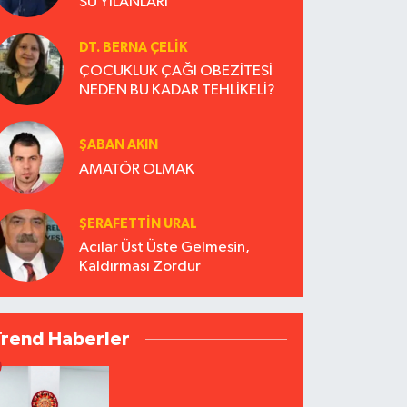
SU YILANLARI
DT. BERNA ÇELIK
ÇOCUKLUK ÇAĞI OBEZİTESİ
NEDEN BU KADAR TEHLİKELİ?
ŞABAN AKIN
AMATÖR OLMAK
ŞERAFETTIN URAL
Acılar Üst Üste Gelmesin,
Kaldırması Zordur
Trend Haberler