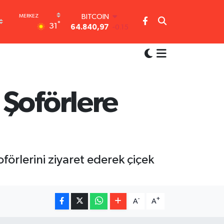
BITCOIN
°
31
64.840,97
-0.15
DOLAR
47,7436
0.18
EURO
55,2510
0.32
STERLİN
64,4811
0.38
 Şoförlere
GRAM ALTIN
6660.55
0
BİST100
13.779
-14
örlerini ziyaret ederek çiçek
-
+
A
A