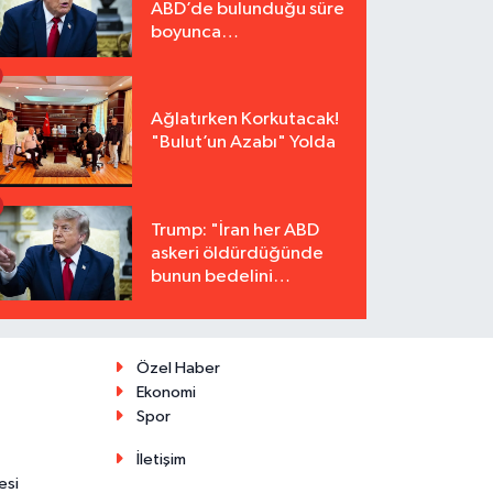
ABD’de bulunduğu süre
boyunca
tutuklanmayacak"
Ağlatırken Korkutacak!
"Bulut’un Azabı" Yolda
Trump: "İran her ABD
askeri öldürdüğünde
bunun bedelini
katbekat ödeyecek"
Özel Haber
Ekonomi
Spor
İletişim
esi