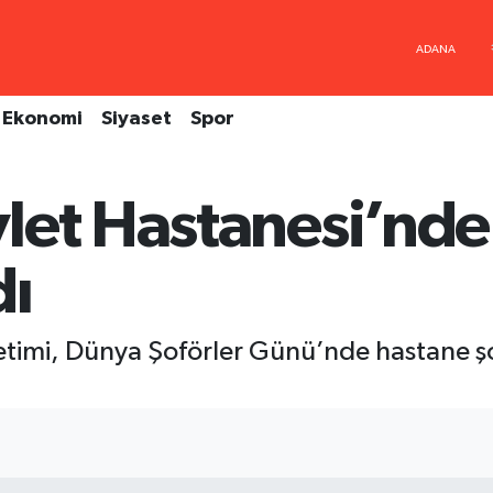
Ekonomi
Siyaset
Spor
let Hastanesi’nde
dı
timi, Dünya Şoförler Günü’nde hastane şof