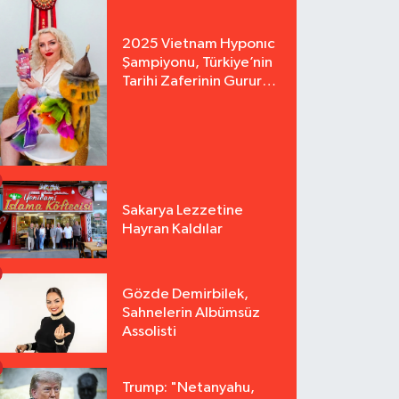
2025 Vietnam Hyponıc
Şampiyonu, Türkiye’nin
Tarihi Zaferinin Gururu
Arzu Yurter’den Bomba
Açılış!
Sakarya Lezzetine
Hayran Kaldılar
Gözde Demirbilek,
Sahnelerin Albümsüz
Assolisti
Trump: "Netanyahu,