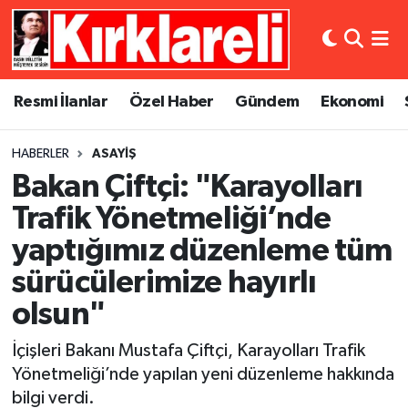
Resmi İlanlar
Asayiş
Künye
Merkez Nöbetçi Eczaneler
Resmi İlanlar
Özel Haber
Gündem
Ekonomi
Özel Haber
Bilim ve Teknoloji
İletişim
Merkez Hava Durumu
HABERLER
ASAYIŞ
Gündem
Dünya
Gizlilik Sözleşmesi
Merkez Trafik Yoğunluk Haritası
Bakan Çiftçi: "Karayolları
Ekonomi
Eğitim
Süper Lig Puan Durumu ve Fikstür
Trafik Yönetmeliği’nde
yaptığımız düzenleme tüm
Siyaset
Kültür Sanat
Tüm Manşetler
sürücülerimize hayırlı
Spor
Magazin
Son Dakika Haberleri
olsun"
Medya
Haber Arşivi
İçişleri Bakanı Mustafa Çiftçi, Karayolları Trafik
Yönetmeliği’nde yapılan yeni düzenleme hakkında
Sağlık
bilgi verdi.