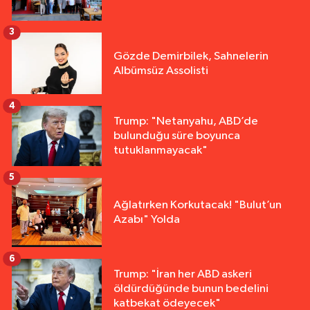
3
Gözde Demirbilek, Sahnelerin
Albümsüz Assolisti
4
Trump: "Netanyahu, ABD’de
bulunduğu süre boyunca
tutuklanmayacak"
5
Ağlatırken Korkutacak! "Bulut’un
Azabı" Yolda
6
Trump: "İran her ABD askeri
öldürdüğünde bunun bedelini
katbekat ödeyecek"