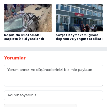
Keşan'da iki otomobil
Kofçaz Kaymakamlığında
çarpıştı: 9 kişi yaralandı
deprem ve yangın tatbikatı
Yorumlar