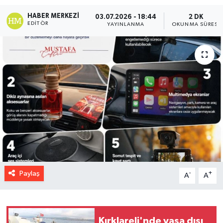
HABER MERKEZI
03.07.2026 - 18:44
2 DK
EDITÖR
YAYINLANMA
OKUNMA SÜRESI
Paylaş
-
+
A
A
Kırklareli'nde yasa dışı