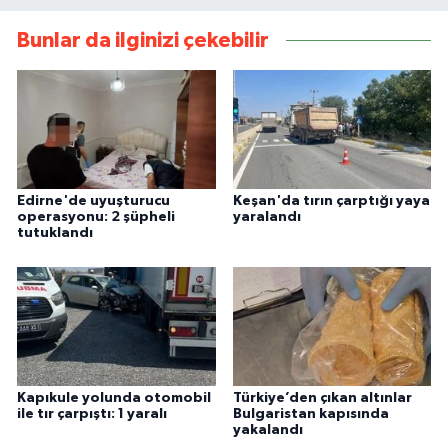
Bunlar da ilginizi çekebilir
Edirne'de uyuşturucu
Keşan'da tırın çarptığı yaya
operasyonu: 2 şüpheli
yaralandı
tutuklandı
Kapıkule yolunda otomobil
Türkiye’den çıkan altınlar
ile tır çarpıştı: 1 yaralı
Bulgaristan kapısında
yakalandı