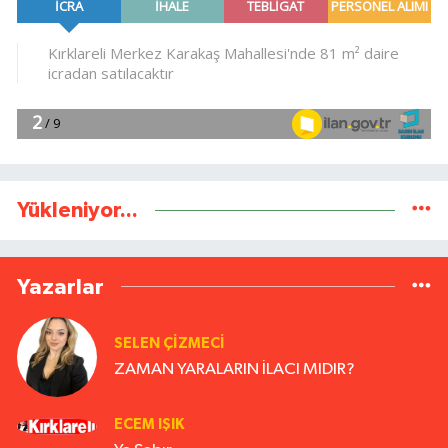
Yükleniyor...
Yazarlar
SELEN ÇİZMECİ
ZAMAN YARALARIN İLACI MIDIR?
ECEM IŞIK