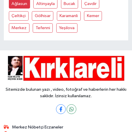
Ağlasun
Altinyayla
Bucak
Çavdir
Çeltikçi
Gölhisar
Karamanli
Kemer
Merkez
Tefenni
Yeşilova
Sitemizde bulunan yazı , video, fotoğraf ve haberlerin her hakkı
saklıdır. İzinsiz kullanılamaz.
Merkez Nöbetçi Eczaneler