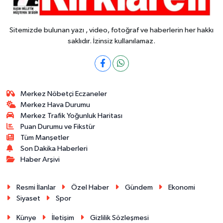
Sitemizde bulunan yazı , video, fotoğraf ve haberlerin her hakkı
saklıdır. İzinsiz kullanılamaz.
Merkez Nöbetçi Eczaneler
Merkez Hava Durumu
Merkez Trafik Yoğunluk Haritası
Puan Durumu ve Fikstür
Tüm Manşetler
Son Dakika Haberleri
Haber Arşivi
Resmi İlanlar
Özel Haber
Gündem
Ekonomi
Siyaset
Spor
Künye
İletişim
Gizlilik Sözleşmesi