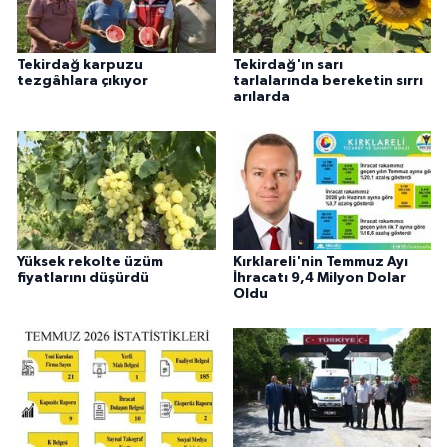
Tekirdağ karpuzu
Tekirdağ'ın sarı
tezgâhlara çıkıyor
tarlalarında bereketin sırrı
arılarda
Yüksek rekolte üzüm
Kırklareli'nin Temmuz Ayı
fiyatlarını düşürdü
İhracatı 9,4 Milyon Dolar
Oldu