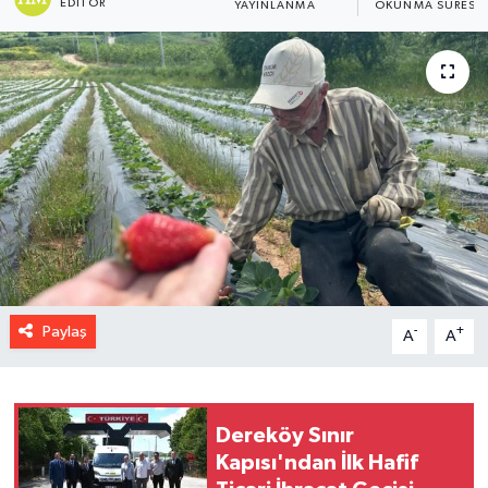
EDITÖR
YAYINLANMA
OKUNMA SÜRESI
Paylaş
-
+
A
A
Dereköy Sınır
Kapısı'ndan İlk Hafif