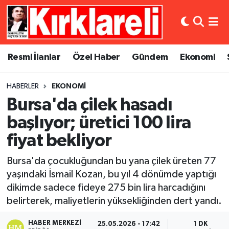
Resmi İlanlar
Asayiş
Künye
Merkez Nöbetçi Eczaneler
Resmi İlanlar
Özel Haber
Gündem
Ekonomi
Özel Haber
Bilim ve Teknoloji
İletişim
Merkez Hava Durumu
HABERLER
EKONOMI
Gündem
Dünya
Gizlilik Sözleşmesi
Merkez Trafik Yoğunluk Haritası
Bursa'da çilek hasadı
Ekonomi
Eğitim
Süper Lig Puan Durumu ve Fikstür
başlıyor; üretici 100 lira
fiyat bekliyor
Siyaset
Kültür Sanat
Tüm Manşetler
Bursa'da çocukluğundan bu yana çilek üreten 77
Spor
Magazin
Son Dakika Haberleri
yaşındaki İsmail Kozan, bu yıl 4 dönümde yaptığı
dikimde sadece fideye 275 bin lira harcadığını
Medya
Haber Arşivi
belirterek, maliyetlerin yüksekliğinden dert yandı.
Sağlık
HABER MERKEZI
25.05.2026 - 17:42
1 DK