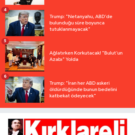
4
Trump: "Netanyahu, ABD’de
bulunduğu süre boyunca
tutuklanmayacak"
5
Ağlatırken Korkutacak! "Bulut’un
Azabı" Yolda
6
Trump: "İran her ABD askeri
öldürdüğünde bunun bedelini
katbekat ödeyecek"