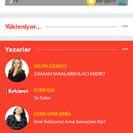
Yükleniyor...
Yazarlar
SELEN ÇİZMECİ
ZAMAN YARALARIN İLACI MIDIR?
ECEM IŞIK
Ya Sabır
ECEM SENA ERBIL
Israr Ediyoruz Ama Sonuçları Ne?