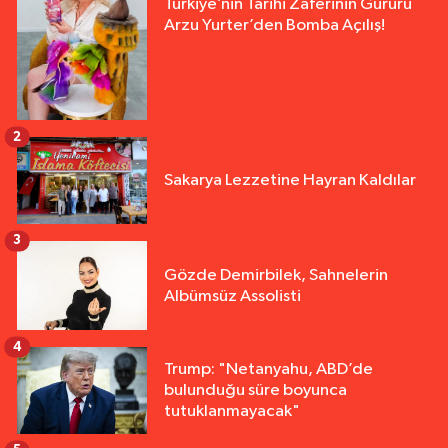
Türkiye’nin Tarihi Zaferinin Gururu
Arzu Yurter’den Bomba Açılış!
2
Sakarya Lezzetine Hayran Kaldılar
3
Gözde Demirbilek, Sahnelerin
Albümsüz Assolisti
4
Trump: "Netanyahu, ABD’de
bulunduğu süre boyunca
tutuklanmayacak"