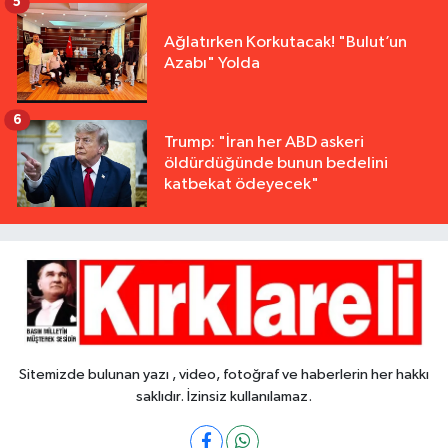
5
Ağlatırken Korkutacak! "Bulut’un
Azabı" Yolda
6
Trump: "İran her ABD askeri
öldürdüğünde bunun bedelini
katbekat ödeyecek"
Sitemizde bulunan yazı , video, fotoğraf ve haberlerin her hakkı
saklıdır. İzinsiz kullanılamaz.