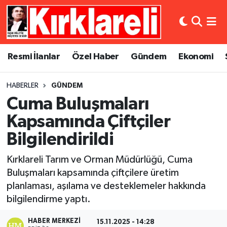
Resmi İlanlar
Asayiş
Künye
Merkez Nöbetçi Eczaneler
Resmi İlanlar
Özel Haber
Gündem
Ekonomi
Özel Haber
Bilim ve Teknoloji
İletişim
Merkez Hava Durumu
HABERLER
GÜNDEM
Gündem
Dünya
Gizlilik Sözleşmesi
Merkez Trafik Yoğunluk Haritası
Cuma Buluşmaları
Ekonomi
Eğitim
Süper Lig Puan Durumu ve Fikstür
Kapsamında Çiftçiler
Bilgilendirildi
Siyaset
Kültür Sanat
Tüm Manşetler
Kırklareli Tarım ve Orman Müdürlüğü, Cuma
Spor
Magazin
Son Dakika Haberleri
Buluşmaları kapsamında çiftçilere üretim
planlaması, aşılama ve desteklemeler hakkında
Medya
Haber Arşivi
bilgilendirme yaptı.
Sağlık
HABER MERKEZI
15.11.2025 - 14:28