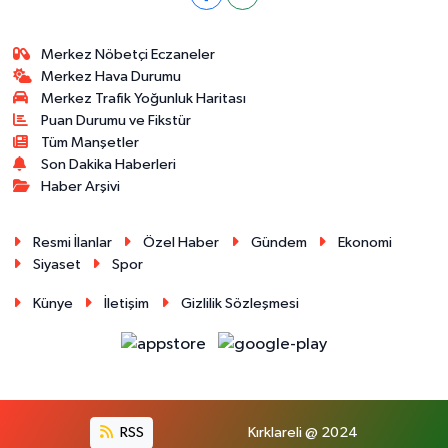
Merkez Nöbetçi Eczaneler
Merkez Hava Durumu
Merkez Trafik Yoğunluk Haritası
Puan Durumu ve Fikstür
Tüm Manşetler
Son Dakika Haberleri
Haber Arşivi
Resmi İlanlar
Özel Haber
Gündem
Ekonomi
Siyaset
Spor
Künye
İletişim
Gizlilik Sözleşmesi
RSS
Kırklareli @ 2024