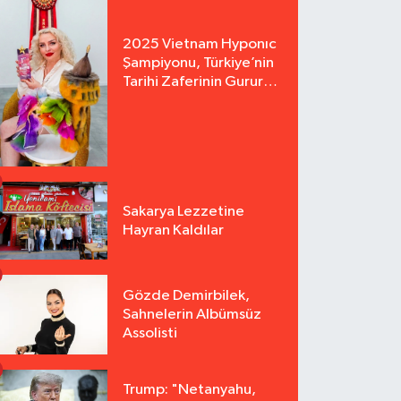
2025 Vietnam Hyponıc
Şampiyonu, Türkiye’nin
Tarihi Zaferinin Gururu
Arzu Yurter’den Bomba
Açılış!
Sakarya Lezzetine
Hayran Kaldılar
Gözde Demirbilek,
Sahnelerin Albümsüz
Assolisti
Trump: "Netanyahu,