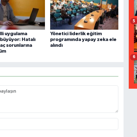
5
illi uygulama
Yönetici liderlik eğitim
 büyüyor: Hatalı
programında yapay zeka ele
aç sorunlarına
alındı
züm
6