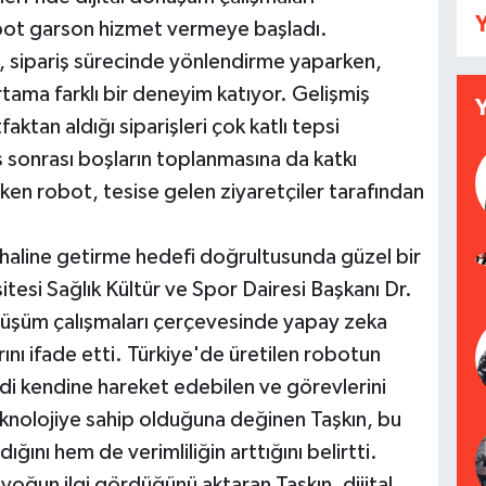
Y
bot garson hizmet vermeye başladı.
t, sipariş sürecinde yönlendirme yaparken,
rtama farklı bir deneyim katıyor. Gelişmiş
aktan aldığı siparişleri çok katlı tepsi
s sonrası boşların toplanmasına da katkı
çeken robot, tesise gelen ziyaretçiler tarafından
 haline getirme hedefi doğrultusunda güzel bir
sitesi Sağlık Kültür ve Spor Dairesi Başkanı Dr.
nüşüm çalışmaları çerçevesinde yapay zeka
ını ifade etti. Türkiye'de üretilen robotun
di kendine hareket edebilen ve görevlerini
teknolojiye sahip olduğuna değinen Taşkın, bu
ğını hem de verimliliğin arttığını belirtti.
yoğun ilgi gördüğünü aktaran Taşkın, dijital