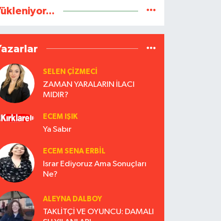
ükleniyor...
Yazarlar
SELEN ÇİZMECİ
ZAMAN YARALARIN İLACI
MIDIR?
ECEM IŞIK
Ya Sabır
ECEM SENA ERBIL
Israr Ediyoruz Ama Sonuçları
Ne?
ALEYNA DALBOY
TAKLİTÇİ VE OYUNCU: DAMALI