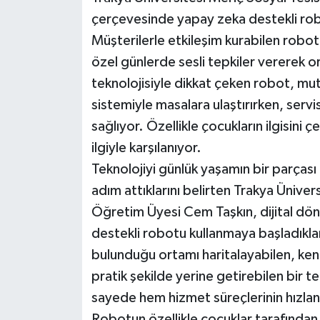
çerçevesinde yapay zeka destekli ro
Müşterilerle etkileşim kurabilen robo
özel günlerde sesli tepkiler vererek o
teknolojisiyle dikkat çeken robot, mutf
sistemiyle masalara ulaştırırken, servi
sağlıyor. Özellikle çocukların ilgisini 
ilgiyle karşılanıyor.
Teknolojiyi günlük yaşamın bir parçası
adım attıklarını belirten Trakya Üniver
Öğretim Üyesi Cem Taşkın, dijital dö
destekli robotu kullanmaya başladıklar
bulunduğu ortamı haritalayabilen, ken
pratik şekilde yerine getirebilen bir 
sayede hem hizmet süreçlerinin hızlandı
Robotun özellikle çocuklar tarafından 