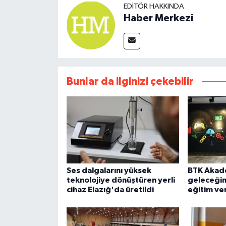
EDITÖR HAKKINDA
Haber Merkezi
Bunlar da ilginizi çekebilir
Ses dalgalarını yüksek
BTK Akade
teknolojiye dönüştüren yerli
geleceğin 
cihaz Elazığ'da üretildi
eğitim ve