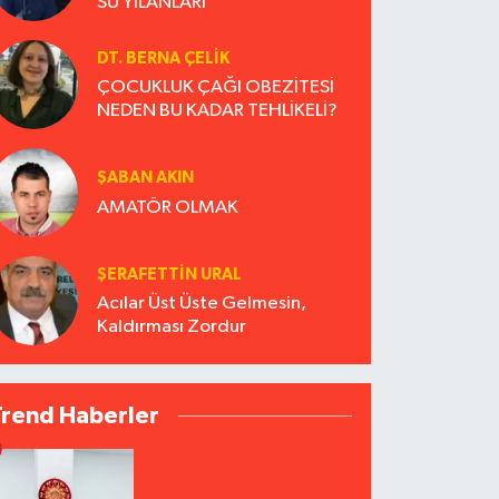
SU YILANLARI
DT. BERNA ÇELIK
ÇOCUKLUK ÇAĞI OBEZİTESİ
NEDEN BU KADAR TEHLİKELİ?
ŞABAN AKIN
AMATÖR OLMAK
ŞERAFETTIN URAL
Acılar Üst Üste Gelmesin,
Kaldırması Zordur
Trend Haberler