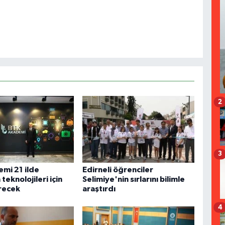
2
3
mi 21 ilde
Edirneli öğrenciler
teknolojileri için
Selimiye'nin sırlarını bilimle
recek
araştırdı
4