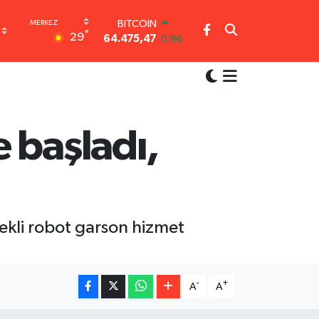
BITCOIN
64.475,47
0.66
°
29
DOLAR
47,5971
0.05
EURO
55,1336
0.18
STERLİN
64,2534
0.22
 başladı,
GRAM ALTIN
6518.23
0.39
BİST100
13.703
0
tekli robot garson hizmet
-
+
A
A