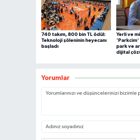
740 takım, 800 bin TL ödül:
Yerli ve m
Teknoloji şöleninin heyecanı
'Parkcim'
başladı
park ve ar
dijital çö
Yorumlar