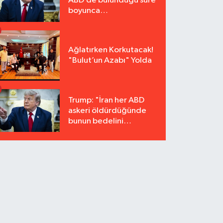
ABD’de bulunduğu süre
boyunca
tutuklanmayacak"
Ağlatırken Korkutacak!
"Bulut’un Azabı" Yolda
Trump: "İran her ABD
askeri öldürdüğünde
bunun bedelini
katbekat ödeyecek"