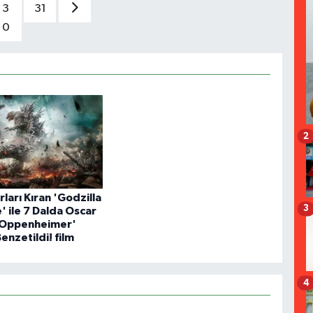
3
31
0
2
ları Kıran 'Godzilla
3
' ile 7 Dalda Oscar
'Oppenheimer'
Benzetildi! film
4