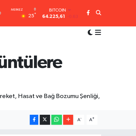
DOLAR
°
25
47,7143
0.16
EURO
55,0317
-0.02
STERLİN
64,2463
0.07
GRAM ALTIN
6574.81
1.44
üntülere
BİST100
13.799
70
BITCOIN
64.225,61
-0.63
Bereket, Hasat ve Bağ Bozumu Şenliği,
-
+
A
A