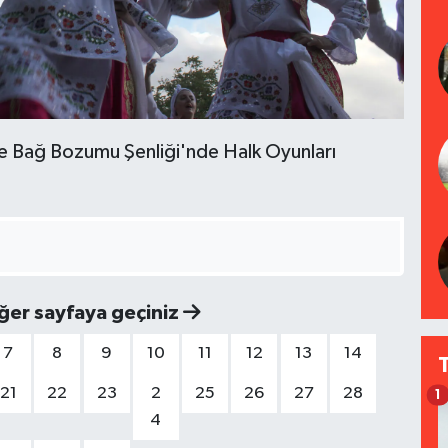
 ve Bağ Bozumu Şenliği'nde Halk Oyunları
iğer sayfaya geçiniz
7
8
9
10
11
12
13
14
21
22
23
2
25
26
27
28
1
4