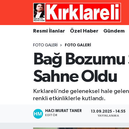
Resmi İlanlar
Asayiş
Künye
Merkez Nöbetçi Eczaneler
Resmi İlanlar
Özel Haber
Gündem
Özel Haber
Bilim ve Teknoloji
İletişim
Merkez Hava Durumu
FOTO GALERI
FOTO GALERI
Gündem
Dünya
Gizlilik Sözleşmesi
Merkez Trafik Yoğunluk Haritası
Bağ Bozumu Ş
Ekonomi
Eğitim
Süper Lig Puan Durumu ve Fikstür
Sahne Oldu
Siyaset
Kültür Sanat
Tüm Manşetler
Kırklareli’nde geleneksel hale gelen 
Spor
Magazin
Son Dakika Haberleri
renkli etkinliklerle kutlandı.
Medya
Haber Arşivi
HACI MURAT TANER
13.09.2025 - 14:55
EDITÖR
YAYINLANMA
Sağlık