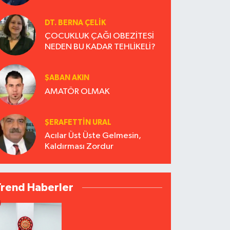
DT. BERNA ÇELIK
ÇOCUKLUK ÇAĞI OBEZİTESİ
NEDEN BU KADAR TEHLİKELİ?
ŞABAN AKIN
AMATÖR OLMAK
ŞERAFETTIN URAL
Acılar Üst Üste Gelmesin,
Kaldırması Zordur
Trend Haberler