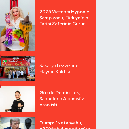
2025 Vietnam Hyponıc
Şampiyonu, Türkiye’nin
Tarihi Zaferinin Gururu
Arzu Yurter’den Bomba
Açılış!
Sakarya Lezzetine
Hayran Kaldılar
Gözde Demirbilek,
Sahnelerin Albümsüz
Assolisti
Trump: "Netanyahu,