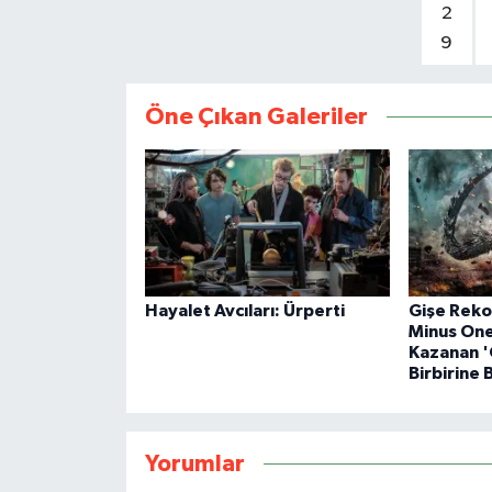
2
9
Öne Çıkan Galeriler
Hayalet Avcıları: Ürperti
Gişe Rekor
Minus One
Kazanan 
Birbirine 
Yorumlar