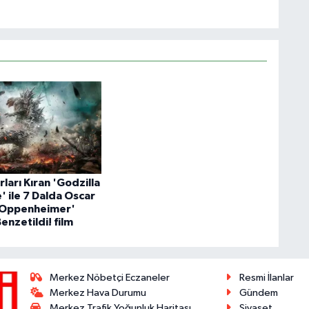
ları Kıran 'Godzilla
' ile 7 Dalda Oscar
'Oppenheimer'
Benzetildi! film
Merkez Nöbetçi Eczaneler
Resmi İlanlar
Merkez Hava Durumu
Gündem
Merkez Trafik Yoğunluk Haritası
Siyaset