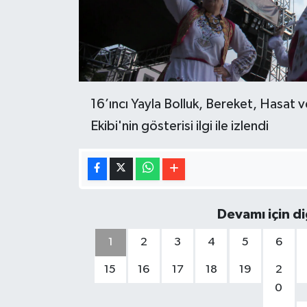
16’ıncı Yayla Bolluk, Bereket, Hasat
Ekibi'nin gösterisi ilgi ile izlendi
Devamı için d
1
2
3
4
5
6
15
16
17
18
19
2
0