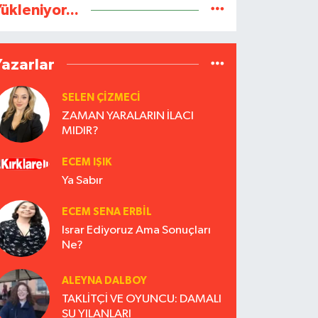
ükleniyor...
Yazarlar
SELEN ÇİZMECİ
ZAMAN YARALARIN İLACI
MIDIR?
ECEM IŞIK
Ya Sabır
ECEM SENA ERBIL
Israr Ediyoruz Ama Sonuçları
Ne?
ALEYNA DALBOY
TAKLİTÇİ VE OYUNCU: DAMALI
SU YILANLARI