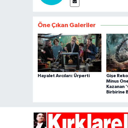
Öne Çıkan Galeriler
Hayalet Avcıları: Ürperti
Gişe Rekor
Minus One
Kazanan 
Birbirine 