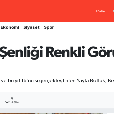
Ekonomi
Siyaset
Spor
enliği Renkli Gör
ve bu yıl 16’ncısı gerçekleştirilen Yayla Bolluk, 
4
PAYLAŞIM