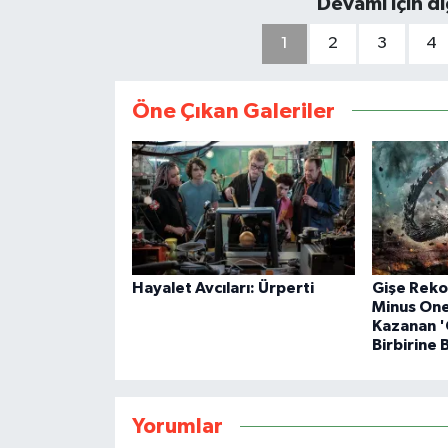
Devamı için d
1
2
3
4
Öne Çıkan Galeriler
Hayalet Avcıları: Ürperti
Gişe Rekor
Minus One
Kazanan 
Birbirine 
Yorumlar