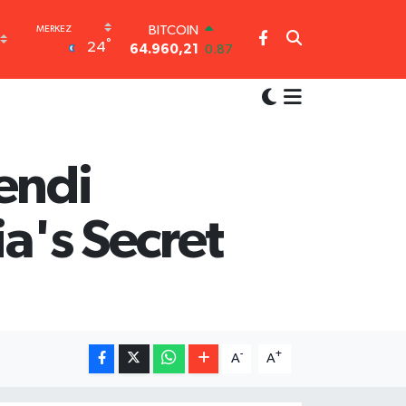
64.960,21
0.87
DOLAR
°
24
47,7436
0.18
EURO
55,2510
0.32
STERLİN
64,4811
0.38
GRAM ALTIN
endi
6648.99
2.59
BİST100
13.779
-14
ia's Secret
-
+
A
A