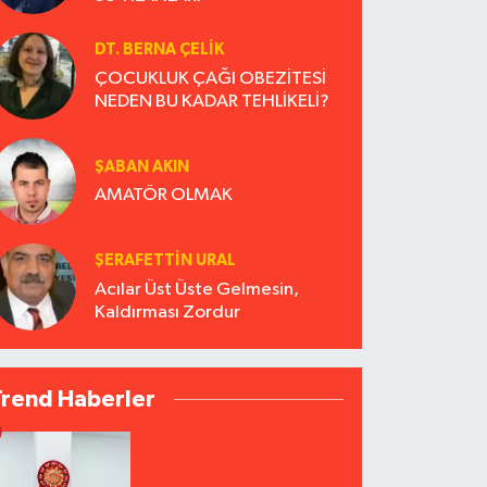
DT. BERNA ÇELIK
ÇOCUKLUK ÇAĞI OBEZİTESİ
NEDEN BU KADAR TEHLİKELİ?
ŞABAN AKIN
AMATÖR OLMAK
ŞERAFETTIN URAL
Acılar Üst Üste Gelmesin,
Kaldırması Zordur
Trend Haberler