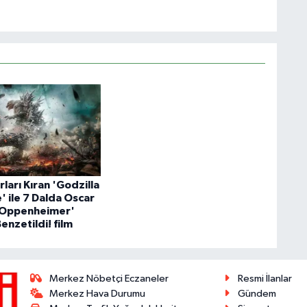
ları Kıran 'Godzilla
' ile 7 Dalda Oscar
'Oppenheimer'
Benzetildi! film
Merkez Nöbetçi Eczaneler
Resmi İlanlar
Merkez Hava Durumu
Gündem