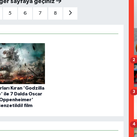
iğer sayfaya geçiniz
5
6
7
8
2
ları Kıran 'Godzilla
3
' ile 7 Dalda Oscar
'Oppenheimer'
Benzetildi! film
4