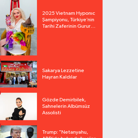
2025 Vietnam Hyponıc
Şampiyonu, Türkiye’nin
Tarihi Zaferinin Gururu
Arzu Yurter’den Bomba
Açılış!
Sakarya Lezzetine
Hayran Kaldılar
Gözde Demirbilek,
Sahnelerin Albümsüz
Assolisti
Trump: "Netanyahu,