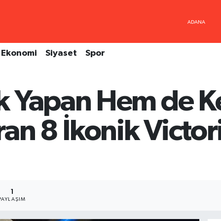
Ekonomi
Siyaset
Spor
k Yapan Hem de K
an 8 İkonik Victor
1
PAYLAŞIM