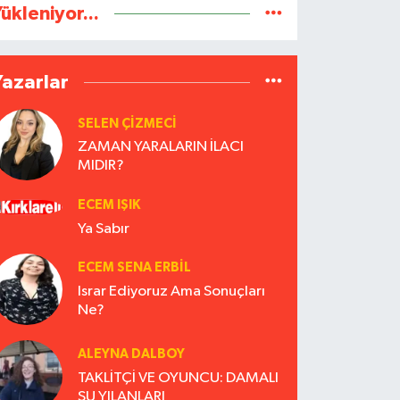
ükleniyor...
Yazarlar
SELEN ÇİZMECİ
ZAMAN YARALARIN İLACI
MIDIR?
ECEM IŞIK
Ya Sabır
ECEM SENA ERBIL
Israr Ediyoruz Ama Sonuçları
Ne?
ALEYNA DALBOY
TAKLİTÇİ VE OYUNCU: DAMALI
SU YILANLARI