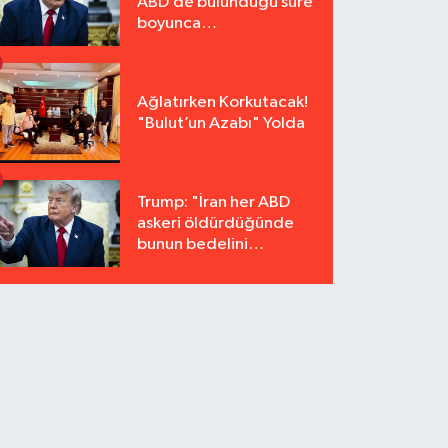
ABD’de bulunduğu süre
boyunca
tutuklanmayacak"
Ağlatırken Korkutacak!
"Bulut’un Azabı" Yolda
Trump: "İran her ABD
askeri öldürdüğünde
bunun bedelini
katbekat ödeyecek"