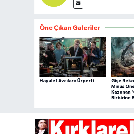
Öne Çıkan Galeriler
Hayalet Avcıları: Ürperti
Gişe Rekor
Minus One
Kazanan 
Birbirine 