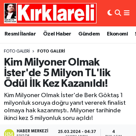
Resmi İlanlar
Asayiş
Künye
Merkez Nöbetçi Eczaneler
Resmi İlanlar
Özel Haber
Gündem
Ekonomi
Özel Haber
Bilim ve Teknoloji
İletişim
Merkez Hava Durumu
FOTO GALERI
FOTO GALERI
Gündem
Dünya
Gizlilik Sözleşmesi
Merkez Trafik Yoğunluk Haritası
Kim Milyoner Olmak
Ekonomi
Eğitim
Süper Lig Puan Durumu ve Fikstür
İster'de 5 Milyon TL'lik
Ödül İlk Kez Kazanıldı!
Siyaset
Kültür Sanat
Tüm Manşetler
Kim Milyoner Olmak İster'de Berk Göktaş 1
Spor
Magazin
Son Dakika Haberleri
milyonluk soruya doğru yanıt vererek finalist
olmaya hak kazanmıştı. Milyoner tarihinde
Medya
Haber Arşivi
ikinci kez 5 milyonluk soru açıldı!
Sağlık
HABER MERKEZI
25.03.2024 - 04:37
4
EDITÖR