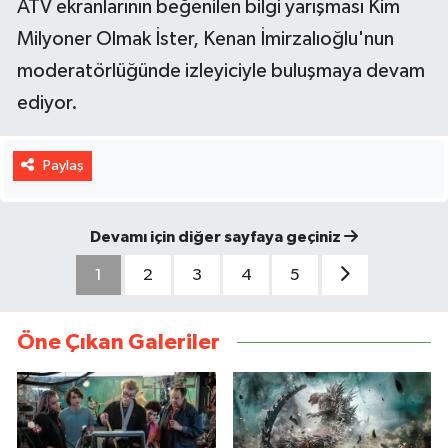
ATV ekranlarının beğenilen bilgi yarışması Kim
Milyoner Olmak İster, Kenan İmirzalıoğlu'nun
moderatörlüğünde izleyiciyle buluşmaya devam
ediyor.
Paylaş
Devamı için diğer sayfaya geçiniz
1
2
3
4
5
Öne Çıkan Galeriler