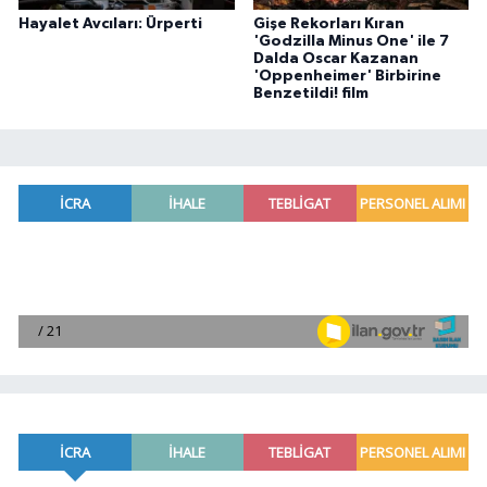
Hayalet Avcıları: Ürperti
Gişe Rekorları Kıran
'Godzilla Minus One' ile 7
Dalda Oscar Kazanan
'Oppenheimer' Birbirine
Benzetildi! film