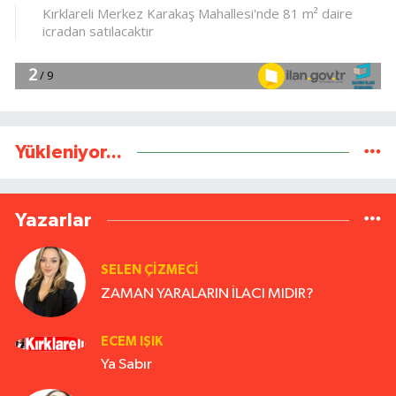
Yükleniyor...
Yazarlar
SELEN ÇİZMECİ
ZAMAN YARALARIN İLACI MIDIR?
ECEM IŞIK
Ya Sabır