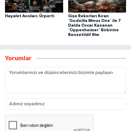
Hayalet Avcıları: Ürperti
Gişe Rekorları Kıran
'Godzilla Minus One' ile 7
Dalda Oscar Kazanan
'Oppenheimer' Birbirine
Benzetildi! film
Yorumlar