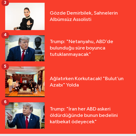
3
Gözde Demirbilek, Sahnelerin
Albümsüz Assolisti
4
Trump: "Netanyahu, ABD’de
bulunduğu süre boyunca
tutuklanmayacak"
5
Ağlatırken Korkutacak! "Bulut’un
Azabı" Yolda
6
Trump: "İran her ABD askeri
öldürdüğünde bunun bedelini
katbekat ödeyecek"