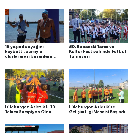
15 yaşında ayağını
50. Babaeski Tarım ve
kaybetti, azmiyle
Kültür Festivali'nde Futbol
uluslararası başarılara
Turnuvası
ulaştı
Lüleburgaz Atletik U-10
Lüleburgaz Atletik’te
Takımı Şampiyon Oldu
Gelişim Ligi Mesaisi Başladı