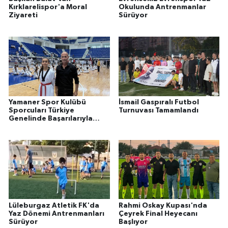
Kırklarelispor'a Moral
Okulunda Antrenmanlar
Ziyareti
Sürüyor
Yamaner Spor Kulübü
İsmail Gaspıralı Futbol
Sporcuları Türkiye
Turnuvası Tamamlandı
Genelinde Başarılarıyla
Gururlandırdı
Lüleburgaz Atletik FK'da
Rahmi Oskay Kupası'nda
Yaz Dönemi Antrenmanları
Çeyrek Final Heyecanı
Sürüyor
Başlıyor