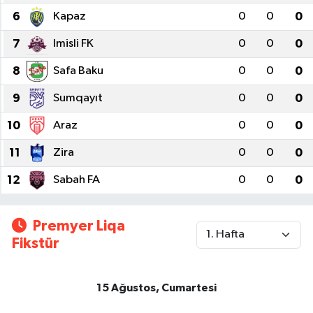
6
Kapaz
0
0
0
7
Imisli FK
0
0
0
8
Safa Baku
0
0
0
9
Sumqayıt
0
0
0
10
Araz
0
0
0
11
Zira
0
0
0
12
Sabah FA
0
0
0
Premyer Liqa
Fikstür
15 Ağustos, Cumartesi