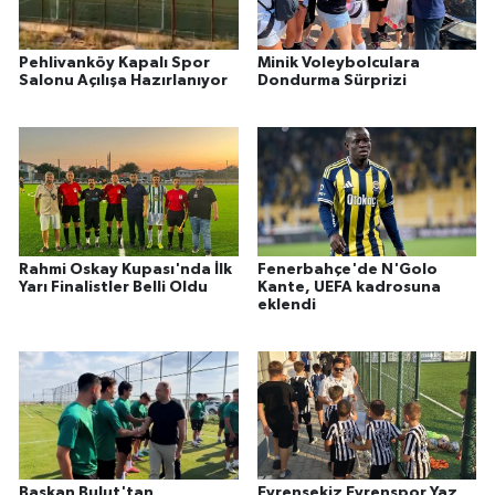
Pehlivanköy Kapalı Spor
Minik Voleybolculara
Salonu Açılışa Hazırlanıyor
Dondurma Sürprizi
Rahmi Oskay Kupası'nda İlk
Fenerbahçe'de N'Golo
Yarı Finalistler Belli Oldu
Kante, UEFA kadrosuna
eklendi
Başkan Bulut'tan
Evrensekiz Evrenspor Yaz