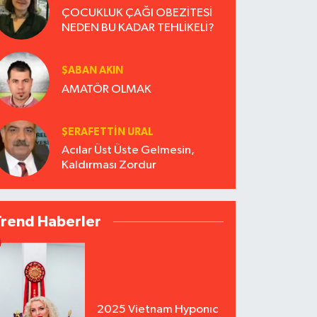
ÇOCUKLUK ÇAĞI OBEZİTESİ
NEDEN BU KADAR TEHLİKELİ?
ŞABAN AKIN
AMATÖR OLMAK
ŞERAFETTIN URAL
Acılar Üst Üste Gelmesin,
Kaldırması Zordur
Trend Haberler
2025 Vietnam Hyponıc