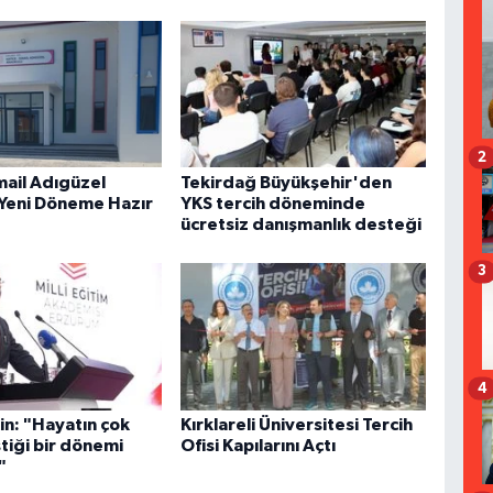
2
mail Adıgüzel
Tekirdağ Büyükşehir'den
Yeni Döneme Hazır
YKS tercih döneminde
ücretsiz danışmanlık desteği
3
4
in: "Hayatın çok
Kırklareli Üniversitesi Tercih
ştiği bir dönemi
Ofisi Kapılarını Açtı
"