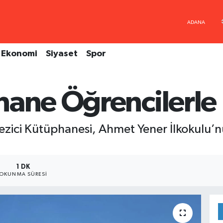
Ekonomi
Siyaset
Spor
hane Öğrencilerle
Gezici Kütüphanesi, Ahmet Yener İlkokulu’n
1 DK
OKUNMA SÜRESI