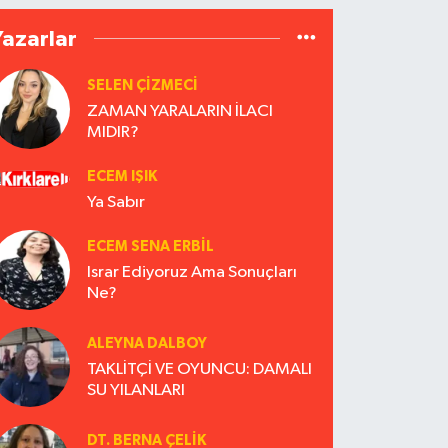
Yazarlar
SELEN ÇİZMECİ
ZAMAN YARALARIN İLACI
MIDIR?
ECEM IŞIK
Ya Sabır
ECEM SENA ERBIL
Israr Ediyoruz Ama Sonuçları
Ne?
ALEYNA DALBOY
TAKLİTÇİ VE OYUNCU: DAMALI
SU YILANLARI
DT. BERNA ÇELIK