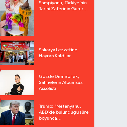
Şampiyonu, Türkiye’nin
Tarihi Zaferinin Gururu
Arzu Yurter’den Bomba
Açılış!
Sakarya Lezzetine
Hayran Kaldılar
Gözde Demirbilek,
Sahnelerin Albümsüz
Assolisti
Trump: "Netanyahu,
ABD’de bulunduğu süre
boyunca
tutuklanmayacak"