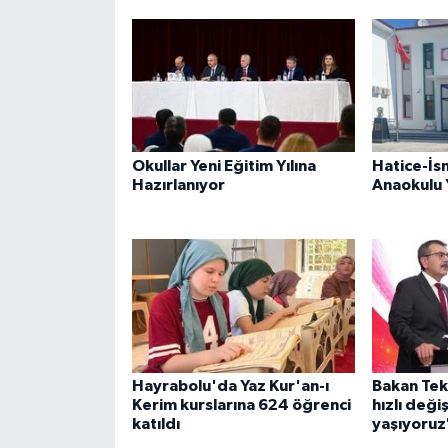
Okullar Yeni Eğitim Yılına
Hatice-İs
Hazırlanıyor
Anaokulu 
Hayrabolu'da Yaz Kur'an-ı
Bakan Tek
Kerim kurslarına 624 öğrenci
hızlı deği
katıldı
yaşıyoruz