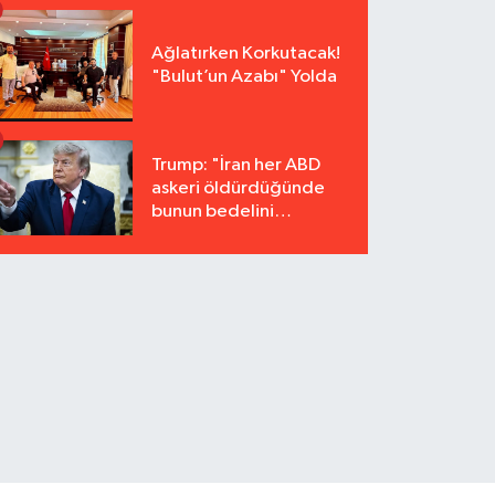
Ağlatırken Korkutacak!
"Bulut’un Azabı" Yolda
Trump: "İran her ABD
askeri öldürdüğünde
bunun bedelini
katbekat ödeyecek"