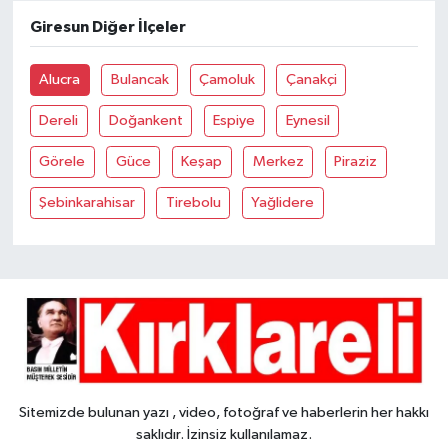
Giresun Diğer İlçeler
Alucra
Bulancak
Çamoluk
Çanakçi
Dereli
Doğankent
Espiye
Eynesil
Görele
Güce
Keşap
Merkez
Piraziz
Şebinkarahisar
Tirebolu
Yağlidere
Sitemizde bulunan yazı , video, fotoğraf ve haberlerin her hakkı
saklıdır. İzinsiz kullanılamaz.