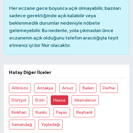
Her eczane gece boyunca açık olmayabilir, bazıları
sadece gerektiğinde açık kalabilir veya
beklenmedik durumlar nedeniyle nöbete
gelemeyebilir. Bu nedenle, yola çıkmadan önce
eczanenin açık olduğunu telefon aracılığıyla teyit
etmeniz iyi bir fikir olacaktır.
Hatay Diğer İlçeler
Altinözü
Antakya
Arsuz
Belen
Defne
Dörtyol
Erzin
Hassa
İskenderun
Kirikhan
Kumlu
Payas
Reyhanli
Samandağ
Yayladaği