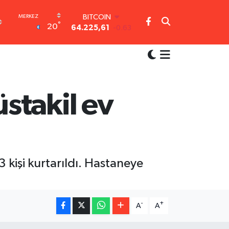
BITCOIN
°
20
64.225,61
-0.63
DOLAR
47,7143
0.16
EURO
55,0317
-0.02
STERLİN
64,2463
0.07
stakil ev
GRAM ALTIN
6510.40
0.45
BİST100
13.799
70
3 kişi kurtarıldı. Hastaneye
-
+
A
A