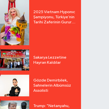
2025 Vietnam Hyponıc
Şampiyonu, Türkiye’nin
Tarihi Zaferinin Gururu
Arzu Yurter’den Bomba
Açılış!
Sakarya Lezzetine
Hayran Kaldılar
Gözde Demirbilek,
Sahnelerin Albümsüz
Assolisti
Trump: "Netanyahu,