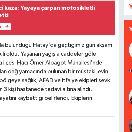
Y
ci kaza: Yayaya çarpan motosikletli
etti
e
ında bulunduğu Hatay'da geçtiğimiz gün akşam
kili oldu. Yaşanan yağışla caddeler göle
 ilçesi Hacı Ömer Alpagot Mahallesi'nde
elan dağ yamacında bulunan bir müstakil evin
ölgeye sağlık, AFAD ve itfaiye ekipleri sevk
an 3 kişi hastanede tedavi altına alındı.
ayatını kaybettiği belirlendi. Ekiplerin