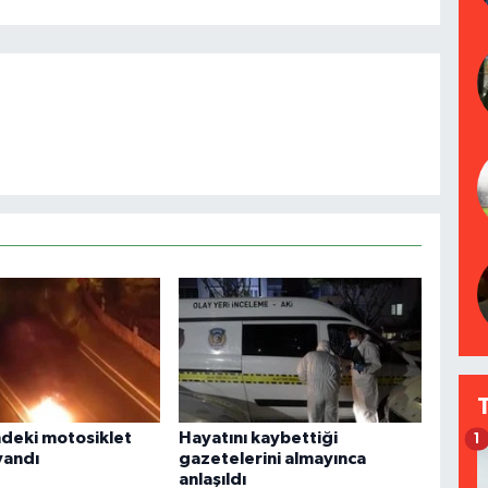
ndeki motosiklet
Hayatını kaybettiği
1
yandı
gazetelerini almayınca
anlaşıldı