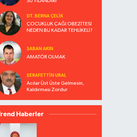
SU YILANLARI
DT. BERNA ÇELIK
ÇOCUKLUK ÇAĞI OBEZİTESİ
NEDEN BU KADAR TEHLİKELİ?
ŞABAN AKIN
AMATÖR OLMAK
ŞERAFETTIN URAL
Acılar Üst Üste Gelmesin,
Kaldırması Zordur
Trend Haberler