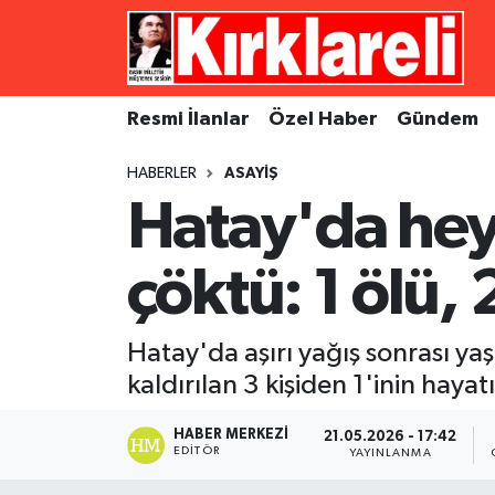
Resmi İlanlar
Asayiş
Künye
Merkez Nöbetçi Eczaneler
Resmi İlanlar
Özel Haber
Gündem
Özel Haber
Bilim ve Teknoloji
İletişim
Merkez Hava Durumu
HABERLER
ASAYIŞ
Gündem
Dünya
Gizlilik Sözleşmesi
Merkez Trafik Yoğunluk Haritası
Hatay'da hey
Ekonomi
Eğitim
Süper Lig Puan Durumu ve Fikstür
çöktü: 1 ölü, 
Siyaset
Kültür Sanat
Tüm Manşetler
Hatay'da aşırı yağış sonrası yaş
Spor
Magazin
Son Dakika Haberleri
kaldırılan 3 kişiden 1'inin hayat
Medya
Haber Arşivi
HABER MERKEZI
21.05.2026 - 17:42
EDITÖR
YAYINLANMA
Sağlık