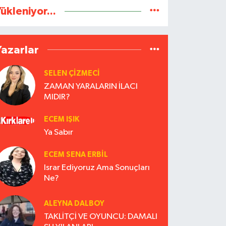
ükleniyor...
Yazarlar
SELEN ÇİZMECİ
ZAMAN YARALARIN İLACI
MIDIR?
ECEM IŞIK
Ya Sabır
ECEM SENA ERBIL
Israr Ediyoruz Ama Sonuçları
Ne?
ALEYNA DALBOY
TAKLİTÇİ VE OYUNCU: DAMALI