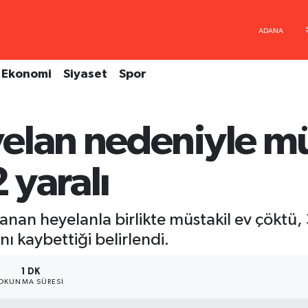
Ekonomi
Siyaset
Spor
elan nedeniyle mü
2 yaralı
anan heyelanla birlikte müstakil ev çöktü, 
ını kaybettiği belirlendi.
1 DK
OKUNMA SÜRESI