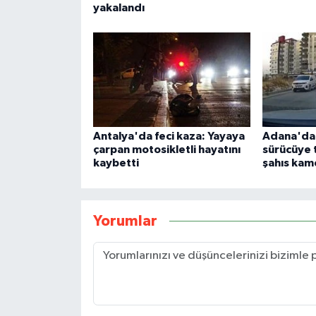
yakalandı
Antalya'da feci kaza: Yayaya
Adana'da t
çarpan motosikletli hayatını
sürücüye 
kaybetti
şahıs ka
Yorumlar