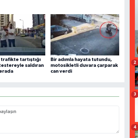
rafikte tartıştığı
Bir adımla hayata tutundu,
2
testereyle saldıran
motosikletli duvara çarparak
merada
can verdi
3
4