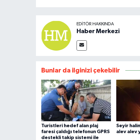
EDITÖR HAKKINDA
Haber Merkezi
Bunlar da ilginizi çekebilir
Turistleri hedef alan plaj
Seyir hali
faresi çaldığı telefonun GPRS
alev alev 
destekli takip sistemi ile