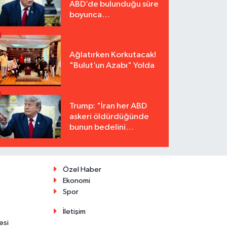
ABD’de bulunduğu süre
boyunca
tutuklanmayacak"
Ağlatırken Korkutacak!
"Bulut’un Azabı" Yolda
Trump: "İran her ABD
askeri öldürdüğünde
bunun bedelini
katbekat ödeyecek"
Özel Haber
Ekonomi
Spor
İletişim
esi