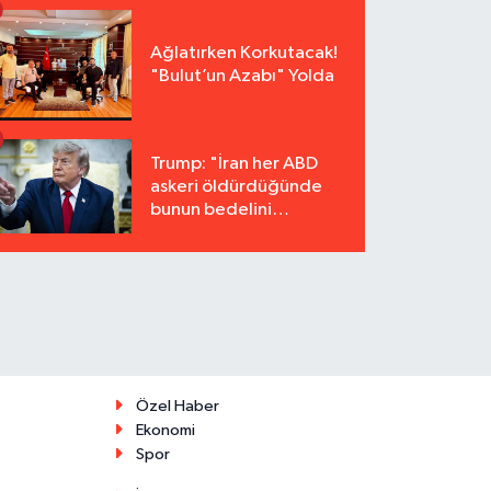
Ağlatırken Korkutacak!
"Bulut’un Azabı" Yolda
Trump: "İran her ABD
askeri öldürdüğünde
bunun bedelini
katbekat ödeyecek"
Özel Haber
Ekonomi
Spor