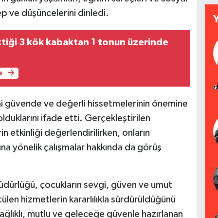
ep ve düşüncelerini dinledi.
ktiği 3 kök kabaktan 1 tonun üzerinde
e
ni güvende ve değerli hissetmelerinin önemine
duklarını ifade etti. Gerçekleştirilen
n etkinliği değerlendirilirken, onların
asına yönelik çalışmalar hakkında da görüş
 Müdürlüğü, çocukların sevgi, güven ve umut
ülen hizmetlerin kararlılıkla sürdürüldüğünü
sağlıklı, mutlu ve geleceğe güvenle hazırlanan