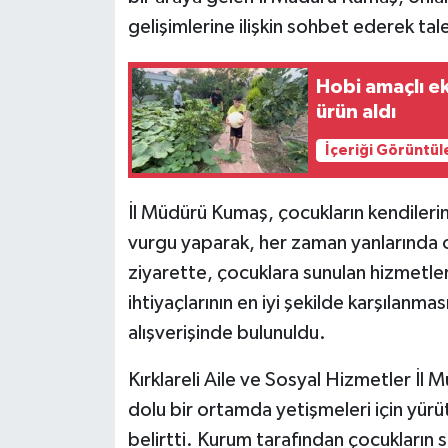
gelişimlerine ilişkin sohbet ederek tal
Hobi amaçlı e
ürün aldı
İçeriği Görüntül
İl Müdürü Kumaş, çocukların kendileri
vurgu yaparak, her zaman yanlarında ol
ziyarette, çocuklara sunulan hizmetleri
ihtiyaçlarının en iyi şekilde karşılanm
alışverişinde bulunuldu.
Kırklareli Aile ve Sosyal Hizmetler İl
dolu bir ortamda yetişmeleri için yürüt
belirtti. Kurum tarafından çocukların 