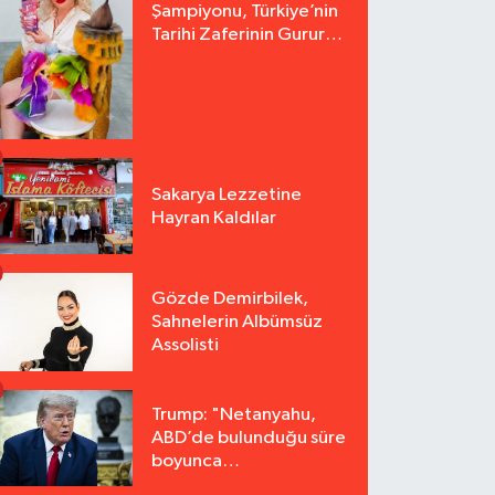
Şampiyonu, Türkiye’nin
Tarihi Zaferinin Gururu
Arzu Yurter’den Bomba
Açılış!
Sakarya Lezzetine
Hayran Kaldılar
Gözde Demirbilek,
Sahnelerin Albümsüz
Assolisti
Trump: "Netanyahu,
ABD’de bulunduğu süre
boyunca
tutuklanmayacak"