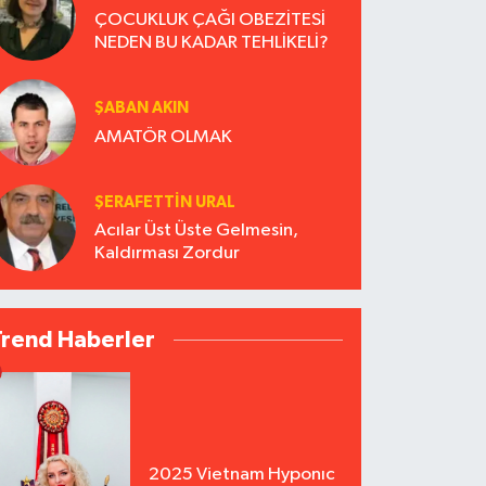
ÇOCUKLUK ÇAĞI OBEZİTESİ
NEDEN BU KADAR TEHLİKELİ?
ŞABAN AKIN
AMATÖR OLMAK
ŞERAFETTIN URAL
Acılar Üst Üste Gelmesin,
Kaldırması Zordur
Trend Haberler
2025 Vietnam Hyponıc