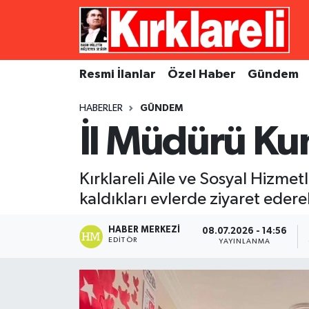
Resmi İlanlar
Asayiş
Künye
Merkez Nöbetçi Eczaneler
Resmi İlanlar
Özel Haber
Gündem
Özel Haber
Bilim ve Teknoloji
İletişim
Merkez Hava Durumu
HABERLER
GÜNDEM
Gündem
Dünya
Gizlilik Sözleşmesi
Merkez Trafik Yoğunluk Haritası
İl Müdürü Ku
Ekonomi
Eğitim
Süper Lig Puan Durumu ve Fikstür
Kırklareli Aile ve Sosyal Hizm
Siyaset
Kültür Sanat
Tüm Manşetler
kaldıkları evlerde ziyaret edere
Spor
Magazin
Son Dakika Haberleri
HABER MERKEZI
08.07.2026 - 14:56
EDITÖR
YAYINLANMA
Medya
Haber Arşivi
Sağlık