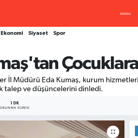
Ekonomi
Siyaset
Spor
maş'tan Çocuklara 
etler İl Müdürü Eda Kumaş, kurum hizmetler
k talep ve düşüncelerini dinledi.
1 DK
OKUNMA SÜRESI