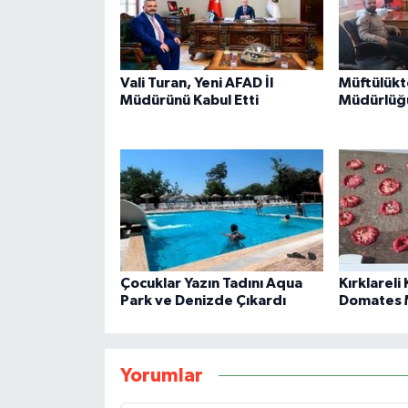
Vali Turan, Yeni AFAD İl
Müftülükte
Müdürünü Kabul Etti
Müdürlüğü
Çocuklar Yazın Tadını Aqua
Kırklareli 
Park ve Denizde Çıkardı
Domates M
Yorumlar