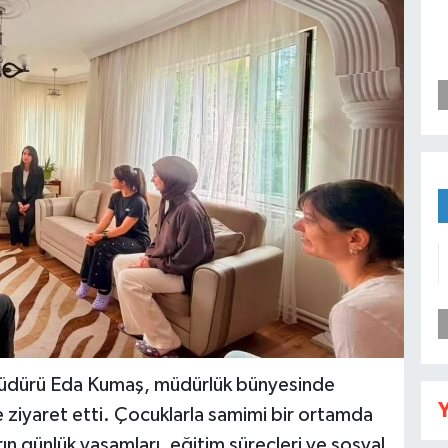
l Müdürü Eda Kumaş, müdürlük bünyesinde
Y
de ziyaret etti. Çocuklarla samimi bir ortamda
ın günlük yaşamları, eğitim süreçleri ve sosyal