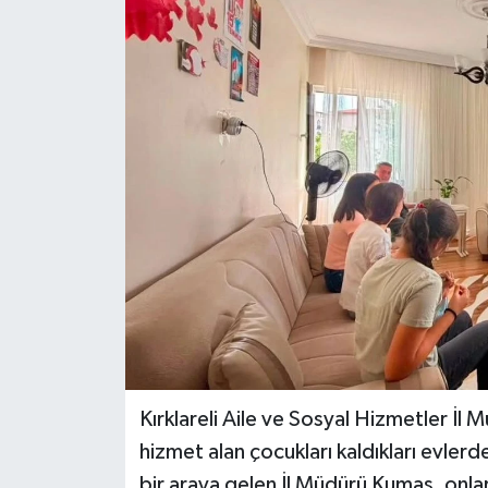
Kırklareli Aile ve Sosyal Hizmetler İ
hizmet alan çocukları kaldıkları evler
bir araya gelen İl Müdürü Kumaş, onlar