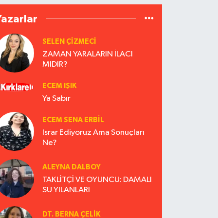
Yazarlar
SELEN ÇİZMECİ
ZAMAN YARALARIN İLACI
MIDIR?
ECEM IŞIK
Ya Sabır
ECEM SENA ERBIL
Israr Ediyoruz Ama Sonuçları
Ne?
ALEYNA DALBOY
TAKLİTÇİ VE OYUNCU: DAMALI
SU YILANLARI
DT. BERNA ÇELIK