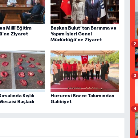
n Millî Eğitim
Başkan Bulut’tan Barınma ve
’ne Ziyaret
Yapım İşleri Genel
Müdürlüğü’ne Ziyaret
2
3
Kırsalında Kışlık
Huzurevi Bocce Takımından
esaisi Başladı
Galibiyet
4