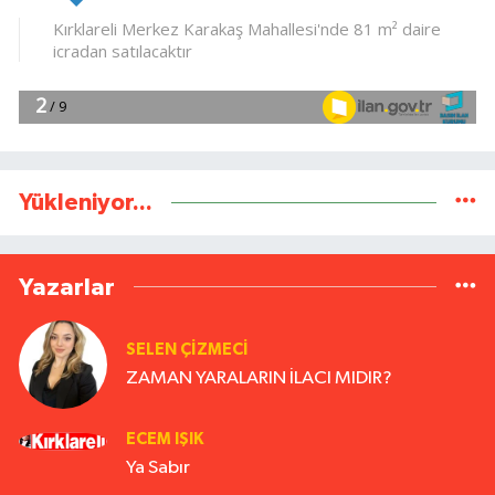
Yükleniyor...
Yazarlar
SELEN ÇİZMECİ
ZAMAN YARALARIN İLACI MIDIR?
ECEM IŞIK
Ya Sabır