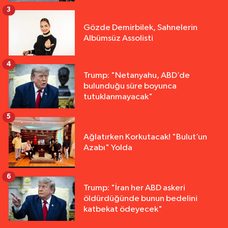
3
Gözde Demirbilek, Sahnelerin
Albümsüz Assolisti
4
Trump: "Netanyahu, ABD’de
bulunduğu süre boyunca
tutuklanmayacak"
5
Ağlatırken Korkutacak! "Bulut’un
Azabı" Yolda
6
Trump: "İran her ABD askeri
öldürdüğünde bunun bedelini
katbekat ödeyecek"