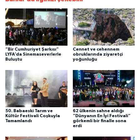
“Bir Cumhuriyet Şarkısı”
Cennet ve cehennem
LYFA’da Sinemaseverlerle
obruklarında ziyaretçi
Buluştu
yoğunluğu
50. Babaeski Tarım ve
62 ülkenin sahne aldığı
Kültür Festivali Coşkuyla
“Dünyanın En İyi Festivali”
Tamamlandı
görkemli bir finalle sona
erdi