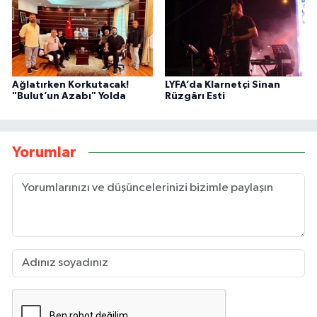
Ağlatırken Korkutacak!
LYFA’da Klarnetçi Sinan
"Bulut’un Azabı" Yolda
Rüzgârı Esti
Yorumlar