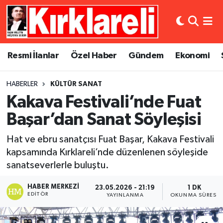
Resmi İlanlar
Asayiş
Künye
Merkez Nöbetçi Eczaneler
Resmi İlanlar
Özel Haber
Gündem
Ekonomi
Özel Haber
Bilim ve Teknoloji
İletişim
Merkez Hava Durumu
HABERLER
KÜLTÜR SANAT
Gündem
Dünya
Gizlilik Sözleşmesi
Merkez Trafik Yoğunluk Haritası
Kakava Festivali’nde Fuat
Ekonomi
Eğitim
Süper Lig Puan Durumu ve Fikstür
Başar’dan Sanat Söyleşisi
Hat ve ebru sanatçısı Fuat Başar, Kakava Festivali
Siyaset
Kültür Sanat
Tüm Manşetler
kapsamında Kırklareli’nde düzenlenen söyleşide
sanatseverlerle buluştu.
Spor
Magazin
Son Dakika Haberleri
HABER MERKEZI
23.05.2026 - 21:19
1 DK
Medya
Haber Arşivi
EDITÖR
YAYINLANMA
OKUNMA SÜRESI
Sağlık