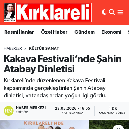
Resmi İlanlar
Asayiş
Künye
Merkez Nöbetçi Eczaneler
Resmi İlanlar
Özel Haber
Gündem
Ekonomi
Özel Haber
Bilim ve Teknoloji
İletişim
Merkez Hava Durumu
HABERLER
KÜLTÜR SANAT
Gündem
Dünya
Gizlilik Sözleşmesi
Merkez Trafik Yoğunluk Haritası
Kakava Festivali’nde Şahin
Ekonomi
Eğitim
Süper Lig Puan Durumu ve Fikstür
Atabay Dinletisi
Kırklareli’nde düzenlenen Kakava Festivali
Siyaset
Kültür Sanat
Tüm Manşetler
kapsamında gerçekleştirilen Şahin Atabay
dinletisi, vatandaşlardan yoğun ilgi gördü.
Spor
Magazin
Son Dakika Haberleri
HABER MERKEZI
23.05.2026 - 16:55
1 DK
Medya
Haber Arşivi
EDITÖR
YAYINLANMA
OKUNMA SÜRESI
Sağlık