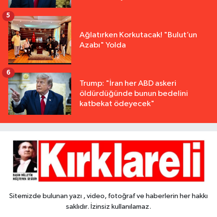
5
Ağlatırken Korkutacak! "Bulut’un
Azabı" Yolda
6
Trump: "İran her ABD askeri
öldürdüğünde bunun bedelini
katbekat ödeyecek"
Sitemizde bulunan yazı , video, fotoğraf ve haberlerin her hakkı
saklıdır. İzinsiz kullanılamaz.