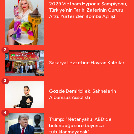
2025 Vietnam Hyponıc Şampiyonu,
Türkiye’nin Tarihi Zaferinin Gururu
Arzu Yurter’den Bomba Açılış!
2
Sakarya Lezzetine Hayran Kaldılar
3
Gözde Demirbilek, Sahnelerin
Albümsüz Assolisti
4
Trump: "Netanyahu, ABD’de
bulunduğu süre boyunca
tutuklanmayacak"