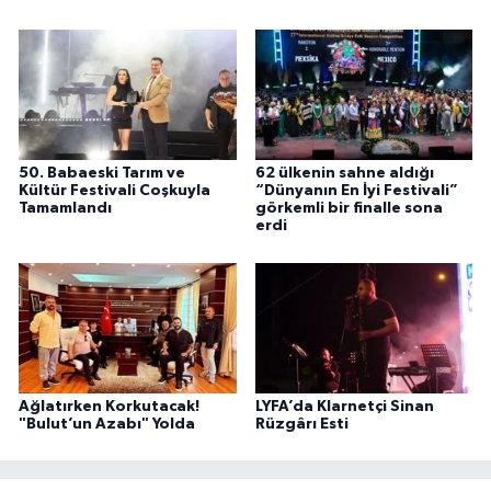
50. Babaeski Tarım ve
62 ülkenin sahne aldığı
Kültür Festivali Coşkuyla
“Dünyanın En İyi Festivali”
Tamamlandı
görkemli bir finalle sona
erdi
Ağlatırken Korkutacak!
LYFA’da Klarnetçi Sinan
"Bulut’un Azabı" Yolda
Rüzgârı Esti