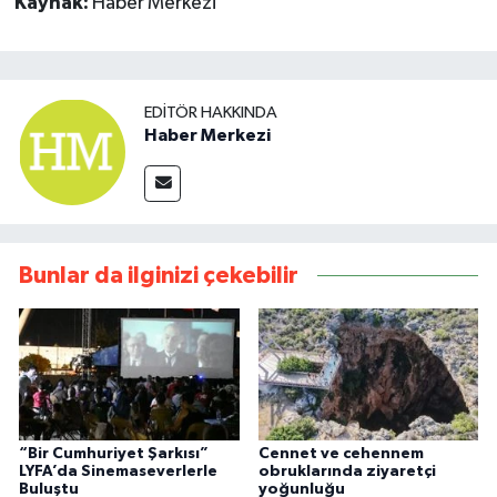
Kaynak:
Haber Merkezi
EDITÖR HAKKINDA
Haber Merkezi
Bunlar da ilginizi çekebilir
“Bir Cumhuriyet Şarkısı”
Cennet ve cehennem
LYFA’da Sinemaseverlerle
obruklarında ziyaretçi
Buluştu
yoğunluğu