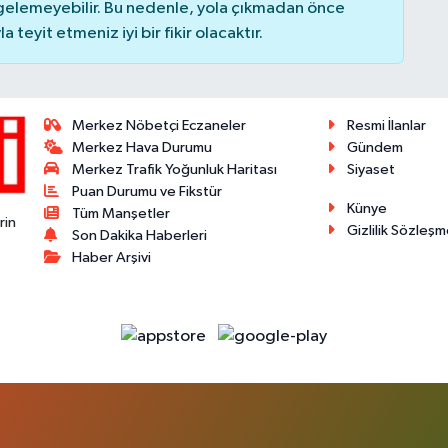
elemeyebilir. Bu nedenle, yola çıkmadan önce
teyit etmeniz iyi bir fikir olacaktır.
Merkez Nöbetçi Eczaneler
Resmi İlanlar
Merkez Hava Durumu
Gündem
Merkez Trafik Yoğunluk Haritası
Siyaset
Puan Durumu ve Fikstür
Künye
Tüm Manşetler
rin
Gizlilik Sözleşm
Son Dakika Haberleri
Haber Arşivi