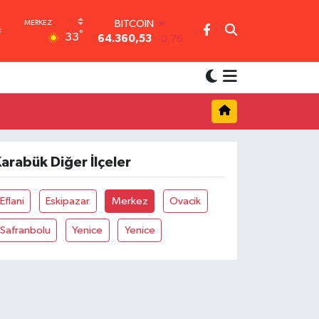
BITCOIN
°
33
64.360,53
-0.76
DOLAR
47,7143
0.16
EURO
55,0317
-0.02
STERLİN
64,2463
0.07
GRAM ALTIN
6574.81
1.44
arabük Diğer İlçeler
BİST100
13.887
64
Eflani
Eskipazar
Merkez
Ovacik
Safranbolu
Yenice
Yenice