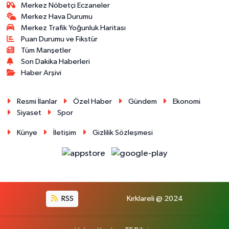
Merkez Nöbetçi Eczaneler
Merkez Hava Durumu
Merkez Trafik Yoğunluk Haritası
Puan Durumu ve Fikstür
Tüm Manşetler
Son Dakika Haberleri
Haber Arşivi
Resmi İlanlar
Özel Haber
Gündem
Ekonomi
Siyaset
Spor
Künye
İletişim
Gizlilik Sözleşmesi
RSS
Kırklareli @ 2024