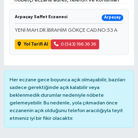
nöbetçi eczane adres, telefon ve konumları
Arpaçay Saffet Eczanesi
Arpaçay
YENİ MAH.DR.İBRAHİM GÖKÇE CAD.NO:53 A
Yol Tarifi Al
0 (543) 166 36 36
Her eczane gece boyunca açık olmayabilir, bazıları
sadece gerektiğinde açık kalabilir veya
beklenmedik durumlar nedeniyle nöbete
gelemeyebilir. Bu nedenle, yola çıkmadan önce
eczanenin açık olduğunu telefon aracılığıyla teyit
etmeniz iyi bir fikir olacaktır.