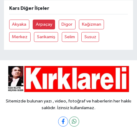
Kars Diğer İlçeler
Akyaka
Arpaçay
Digor
Kağizman
Merkez
Sarikamiş
Selim
Susuz
Sitemizde bulunan yazı , video, fotoğraf ve haberlerin her hakkı
saklıdır. İzinsiz kullanılamaz.