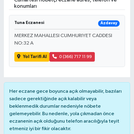
Cumartesi nöbetçi eczane adres, telefon ve
konumları
Tuna Eczanesi
Azdavay
MERKEZ MAHALLESI CUMHURIYET CADDESI
NO:32 A
Yol Tarifi Al
0 (366) 717 11 99
Her eczane gece boyunca açık olmayabilir, bazıları
sadece gerektiğinde açık kalabilir veya
beklenmedik durumlar nedeniyle nöbete
gelemeyebilir. Bu nedenle, yola çıkmadan önce
eczanenin açık olduğunu telefon aracılığıyla teyit
etmeniz iyi bir fikir olacaktır.