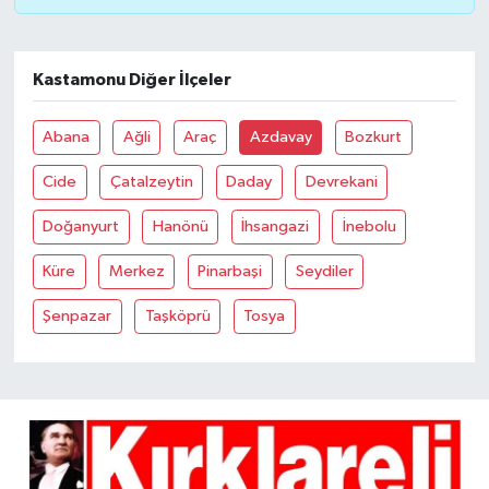
Kastamonu Diğer İlçeler
Abana
Ağli
Araç
Azdavay
Bozkurt
Cide
Çatalzeytin
Daday
Devrekani
Doğanyurt
Hanönü
İhsangazi
İnebolu
Küre
Merkez
Pinarbaşi
Seydiler
Şenpazar
Taşköprü
Tosya