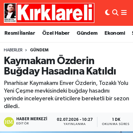
Resmi İlanlar
Asayiş
Künye
Merkez Nöbetçi Eczaneler
Resmi İlanlar
Özel Haber
Gündem
Ekonomi
Özel Haber
Bilim ve Teknoloji
İletişim
Merkez Hava Durumu
HABERLER
GÜNDEM
Gündem
Dünya
Gizlilik Sözleşmesi
Merkez Trafik Yoğunluk Haritası
Kaymakam Özderin
Ekonomi
Eğitim
Süper Lig Puan Durumu ve Fikstür
Buğday Hasadına Katıldı
Pınarhisar Kaymakamı Enver Özderin, Tozaklı Yolu
Siyaset
Kültür Sanat
Tüm Manşetler
Yeni Çeşme mevkisindeki buğday hasadını
yerinde inceleyerek üreticilere bereketli bir sezon
Spor
Magazin
Son Dakika Haberleri
diledi.
Medya
Haber Arşivi
HABER MERKEZI
02.07.2026 - 10:27
1 DK
EDITÖR
YAYINLANMA
OKUNMA SÜRESI
Sağlık