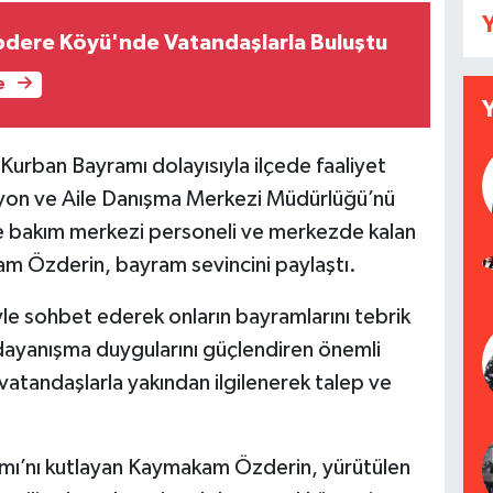
Y
rpdere Köyü'nde Vatandaşlarla Buluştu
e
urban Bayramı dolayısıyla ilçede faaliyet
asyon ve Aile Danışma Merkezi Müdürlüğü’nü
tte bakım merkezi personeli ve merkezde kalan
am Özderin, bayram sevincini paylaştı.
e sohbet ederek onların bayramlarını tebrik
e dayanışma duygularını güçlendiren önemli
atandaşlarla yakından ilgilenerek talep ve
mı’nı kutlayan Kaymakam Özderin, yürütülen