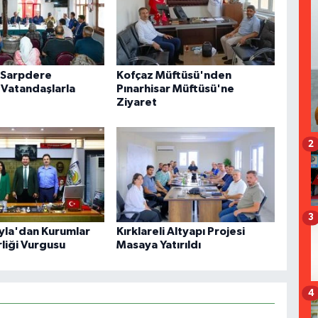
n Sarpdere
Kofçaz Müftüsü'nden
Vatandaşlarla
Pınarhisar Müftüsü'ne
Ziyaret
2
3
yla'dan Kurumlar
Kırklareli Altyapı Projesi
irliği Vurgusu
Masaya Yatırıldı
4