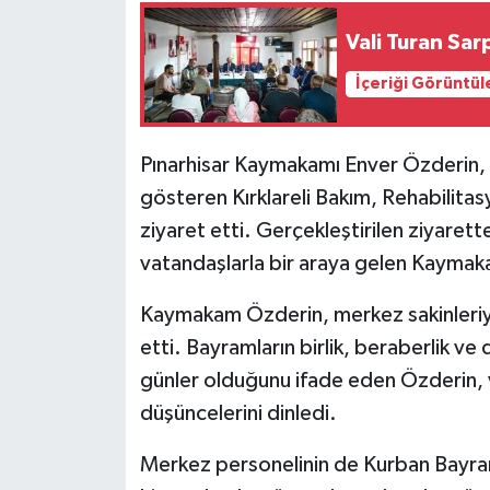
Vali Turan Sa
İçeriği Görüntül
Pınarhisar Kaymakamı Enver Özderin, K
gösteren Kırklareli Bakım, Rehabilit
ziyaret etti. Gerçekleştirilen ziyare
vatandaşlarla bir araya gelen Kaymak
Kaymakam Özderin, merkez sakinleriyl
etti. Bayramların birlik, beraberlik v
günler olduğunu ifade eden Özderin, v
düşüncelerini dinledi.
Merkez personelinin de Kurban Bayra