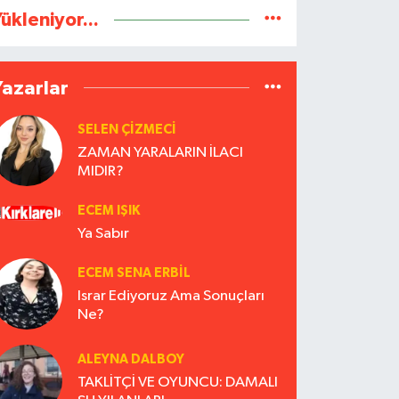
ükleniyor...
Yazarlar
SELEN ÇİZMECİ
ZAMAN YARALARIN İLACI
MIDIR?
ECEM IŞIK
Ya Sabır
ECEM SENA ERBIL
Israr Ediyoruz Ama Sonuçları
Ne?
ALEYNA DALBOY
TAKLİTÇİ VE OYUNCU: DAMALI