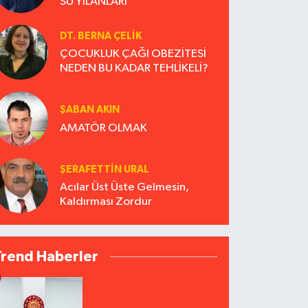
SU YILANLARI
DT. BERNA ÇELIK
ÇOCUKLUK ÇAĞI OBEZİTESİ
NEDEN BU KADAR TEHLİKELİ?
ŞABAN AKIN
AMATÖR OLMAK
ŞERAFETTIN URAL
Acılar Üst Üste Gelmesin,
Kaldırması Zordur
Trend Haberler