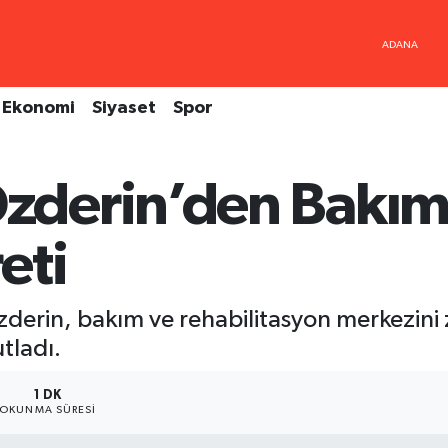
Ekonomi
Siyaset
Spor
derin’den Bakım
eti
erin, bakım ve rehabilitasyon merkezini 
tladı.
1 DK
OKUNMA SÜRESI