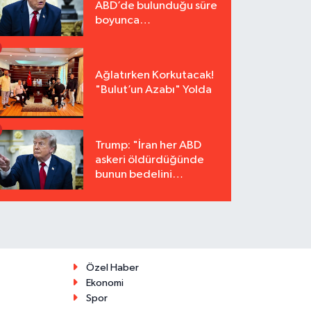
ABD’de bulunduğu süre
boyunca
tutuklanmayacak"
Ağlatırken Korkutacak!
"Bulut’un Azabı" Yolda
Trump: "İran her ABD
askeri öldürdüğünde
bunun bedelini
katbekat ödeyecek"
Özel Haber
Ekonomi
Spor