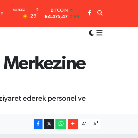
BITCOIN
°
29
64.475,47
0.66
DOLAR
47,5971
0.05
EURO
55,1336
0.18
STERLİN
64,2534
0.22
 Merkezine
GRAM ALTIN
6527.85
0.54
BİST100
13.703
0
ziyaret ederek personel ve
-
+
A
A