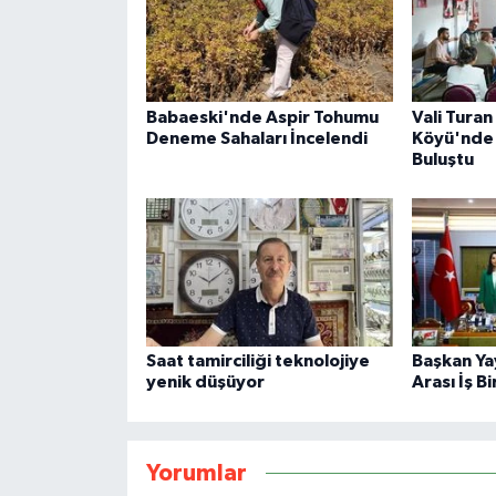
Babaeski'nde Aspir Tohumu
Vali Tura
Deneme Sahaları İncelendi
Köyü'nde 
Buluştu
Saat tamirciliği teknolojiye
Başkan Ya
yenik düşüyor
Arası İş B
Yorumlar