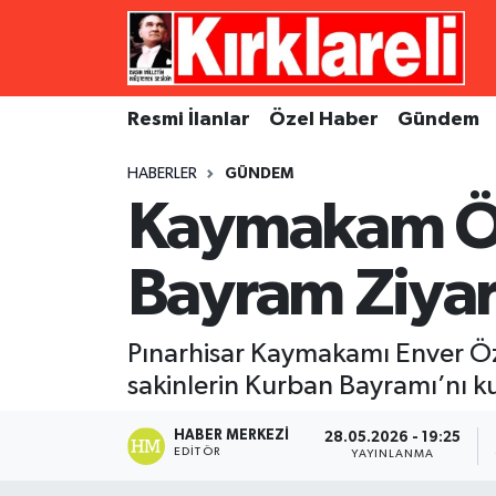
Resmi İlanlar
Asayiş
Künye
Merkez Nöbetçi Eczaneler
Resmi İlanlar
Özel Haber
Gündem
Özel Haber
Bilim ve Teknoloji
İletişim
Merkez Hava Durumu
HABERLER
GÜNDEM
Gündem
Dünya
Gizlilik Sözleşmesi
Merkez Trafik Yoğunluk Haritası
Kaymakam Öz
Ekonomi
Eğitim
Süper Lig Puan Durumu ve Fikstür
Bayram Ziyar
Siyaset
Kültür Sanat
Tüm Manşetler
Pınarhisar Kaymakamı Enver Özd
Spor
Magazin
Son Dakika Haberleri
sakinlerin Kurban Bayramı’nı ku
Medya
Haber Arşivi
HABER MERKEZI
28.05.2026 - 19:25
EDITÖR
YAYINLANMA
Sağlık