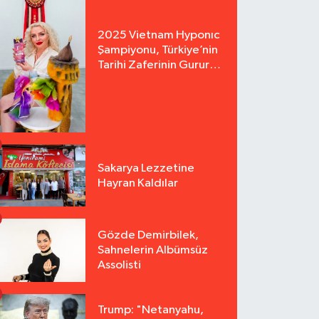
2025 Vietnam Hyponıc
Şampiyonu, Türkiye’nin
Tarihi Zaferinin Gururu
Arzu Yurter’den Bomba
Açılış!
Sakarya Lezzetine
Hayran Kaldılar
Gözde Demirbilek,
Sahnelerin Albümsüz
Assolisti
Trump: "Netanyahu,