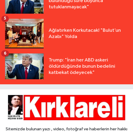
bulunduğu süre boyunca
tutuklanmayacak"
5
Ağlatırken Korkutacak! "Bulut’un
Azabı" Yolda
6
Trump: "İran her ABD askeri
öldürdüğünde bunun bedelini
katbekat ödeyecek"
Sitemizde bulunan yazı , video, fotoğraf ve haberlerin her hakkı