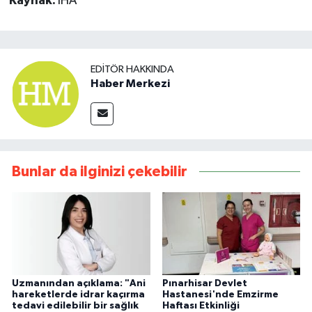
Kaynak:
İHA
EDITÖR HAKKINDA
Haber Merkezi
Bunlar da ilginizi çekebilir
Uzmanından açıklama: "Ani
Pınarhisar Devlet
hareketlerde idrar kaçırma
Hastanesi'nde Emzirme
tedavi edilebilir bir sağlık
Haftası Etkinliği