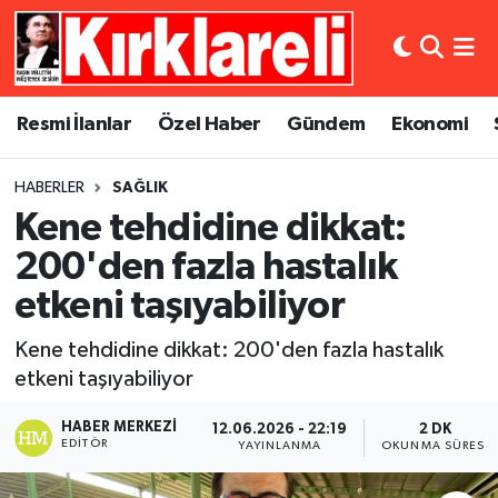
Resmi İlanlar
Asayiş
Künye
Merkez Nöbetçi Eczaneler
Resmi İlanlar
Özel Haber
Gündem
Ekonomi
Özel Haber
Bilim ve Teknoloji
İletişim
Merkez Hava Durumu
HABERLER
SAĞLIK
Gündem
Dünya
Gizlilik Sözleşmesi
Merkez Trafik Yoğunluk Haritası
Kene tehdidine dikkat:
Ekonomi
Eğitim
Süper Lig Puan Durumu ve Fikstür
200'den fazla hastalık
etkeni taşıyabiliyor
Siyaset
Kültür Sanat
Tüm Manşetler
Kene tehdidine dikkat: 200'den fazla hastalık
Spor
Magazin
Son Dakika Haberleri
etkeni taşıyabiliyor
Medya
Haber Arşivi
HABER MERKEZI
12.06.2026 - 22:19
2 DK
EDITÖR
YAYINLANMA
OKUNMA SÜRESI
Sağlık