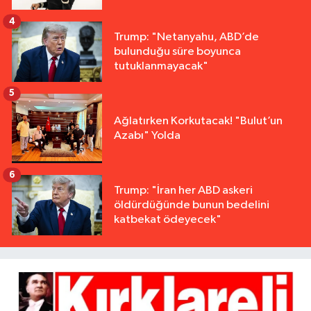
4
Trump: "Netanyahu, ABD’de
bulunduğu süre boyunca
tutuklanmayacak"
5
Ağlatırken Korkutacak! "Bulut’un
Azabı" Yolda
6
Trump: "İran her ABD askeri
öldürdüğünde bunun bedelini
katbekat ödeyecek"