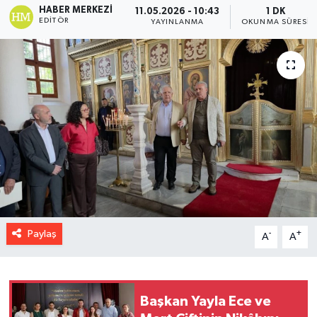
HABER MERKEZI
11.05.2026 - 10:43
1 DK
EDITÖR
YAYINLANMA
OKUNMA SÜRESI
Paylaş
-
+
A
A
Başkan Yayla Ece ve