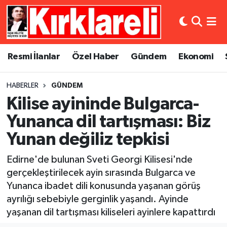
Resmi İlanlar
Asayiş
Künye
Merkez Nöbetçi Eczaneler
Resmi İlanlar
Özel Haber
Gündem
Ekonomi
Özel Haber
Bilim ve Teknoloji
İletişim
Merkez Hava Durumu
HABERLER
GÜNDEM
Gündem
Dünya
Gizlilik Sözleşmesi
Merkez Trafik Yoğunluk Haritası
Kilise ayininde Bulgarca-
Ekonomi
Eğitim
Süper Lig Puan Durumu ve Fikstür
Yunanca dil tartışması: Biz
Yunan değiliz tepkisi
Siyaset
Kültür Sanat
Tüm Manşetler
Edirne'de bulunan Sveti Georgi Kilisesi'nde
Spor
Magazin
Son Dakika Haberleri
gerçekleştirilecek ayin sırasında Bulgarca ve
Yunanca ibadet dili konusunda yaşanan görüş
Medya
Haber Arşivi
ayrılığı sebebiyle gerginlik yaşandı. Ayinde
yaşanan dil tartışması kiliseleri ayinlere kapattırdı
Sağlık