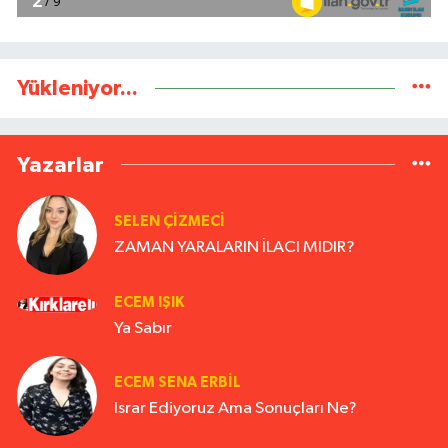
Yükleniyor...
Yazarlar
SELEN ÇİZMECİ
ZAMAN YARALARIN İLACI MIDIR?
ECEM IŞIK
Ya Sabır
ECEM SENA ERBIL
Israr Ediyoruz Ama Sonuçları Ne?