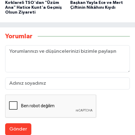
Kırklareli TSO'dan "Üzüm
Başkan Yayla Ece ve Mert
Ana" Hatice Kunt'a Geçmiş
Çiftinin Nikâhını Kıydı
Olsun Ziyareti
Yorumlar
Gönder