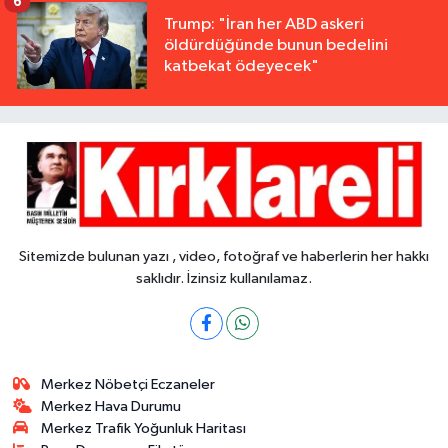
6
Trump: "İran her ABD askeri
öldürdüğünde bunun bedelini
katbekat ödeyecek"
Sitemizde bulunan yazı , video, fotoğraf ve haberlerin her hakkı
saklıdır. İzinsiz kullanılamaz.
Merkez Nöbetçi Eczaneler
Merkez Hava Durumu
Merkez Trafik Yoğunluk Haritası