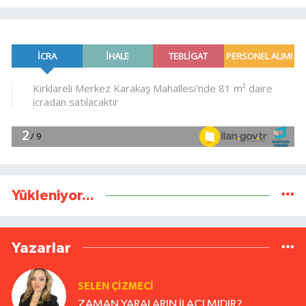
Yükleniyor...
Yazarlar
SELEN ÇİZMECİ
ZAMAN YARALARIN İLACI MIDIR?