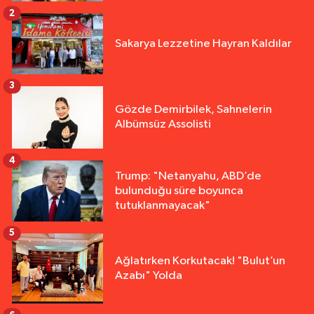
2
Sakarya Lezzetine Hayran Kaldılar
3
Gözde Demirbilek, Sahnelerin
Albümsüz Assolisti
4
Trump: "Netanyahu, ABD’de
bulunduğu süre boyunca
tutuklanmayacak"
5
Ağlatırken Korkutacak! "Bulut’un
Azabı" Yolda