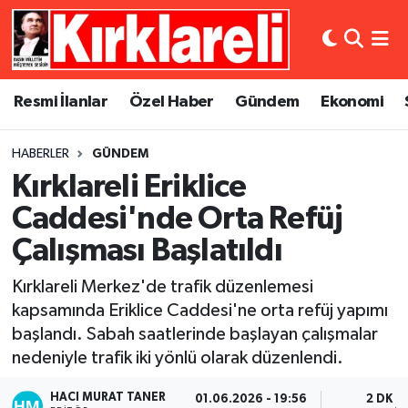
Resmi İlanlar
Asayiş
Künye
Merkez Nöbetçi Eczaneler
Resmi İlanlar
Özel Haber
Gündem
Ekonomi
Özel Haber
Bilim ve Teknoloji
İletişim
Merkez Hava Durumu
HABERLER
GÜNDEM
Gündem
Dünya
Gizlilik Sözleşmesi
Merkez Trafik Yoğunluk Haritası
Kırklareli Eriklice
Ekonomi
Eğitim
Süper Lig Puan Durumu ve Fikstür
Caddesi'nde Orta Refüj
Çalışması Başlatıldı
Siyaset
Kültür Sanat
Tüm Manşetler
Kırklareli Merkez'de trafik düzenlemesi
Spor
Magazin
Son Dakika Haberleri
kapsamında Eriklice Caddesi'ne orta refüj yapımı
başlandı. Sabah saatlerinde başlayan çalışmalar
Medya
Haber Arşivi
nedeniyle trafik iki yönlü olarak düzenlendi.
Sağlık
HACI MURAT TANER
01.06.2026 - 19:56
2 DK