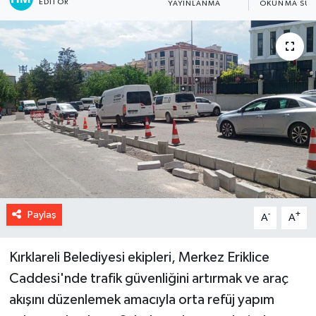
EDITÖR
YAYINLANMA
OKUNMA SÜR
Paylaş
-
+
A
A
Kırklareli Belediyesi ekipleri, Merkez Eriklice
Caddesi'nde trafik güvenliğini artırmak ve araç
akışını düzenlemek amacıyla orta refüj yapım