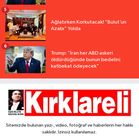
5
Ağlatırken Korkutacak! "Bulut’un
Azabı" Yolda
6
Trump: "İran her ABD askeri
öldürdüğünde bunun bedelini
katbekat ödeyecek"
Sitemizde bulunan yazı , video, fotoğraf ve haberlerin her hakkı
saklıdır. İzinsiz kullanılamaz.