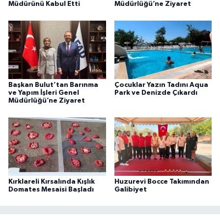
Müdürünü Kabul Etti
Müdürlüğü’ne Ziyaret
Başkan Bulut’tan Barınma
Çocuklar Yazın Tadını Aqua
ve Yapım İşleri Genel
Park ve Denizde Çıkardı
Müdürlüğü’ne Ziyaret
Kırklareli Kırsalında Kışlık
Huzurevi Bocce Takımından
Domates Mesaisi Başladı
Galibiyet