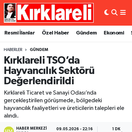
Resmi İlanlar
Asayiş
Künye
Merkez Nöbetçi Eczaneler
Resmi İlanlar
Özel Haber
Gündem
Ekonomi
Özel Haber
Bilim ve Teknoloji
İletişim
Merkez Hava Durumu
HABERLER
GÜNDEM
Gündem
Dünya
Gizlilik Sözleşmesi
Merkez Trafik Yoğunluk Haritası
Kırklareli TSO’da
Ekonomi
Eğitim
Süper Lig Puan Durumu ve Fikstür
Hayvancılık Sektörü
Değerlendirildi
Siyaset
Kültür Sanat
Tüm Manşetler
Kırklareli Ticaret ve Sanayi Odası’nda
Spor
Magazin
Son Dakika Haberleri
gerçekleştirilen görüşmede, bölgedeki
hayvancılık faaliyetleri ve üreticilerin talepleri ele
Medya
Haber Arşivi
alındı.
Sağlık
HABER MERKEZI
09.05.2026 - 22:16
1 DK